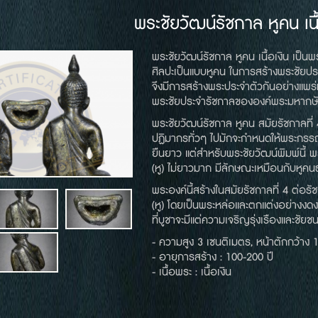
พระชัยวัฒน์รัชกาล หูคน เนื
พระชัยวัฒน์รัชกาล หูคน เนื้อเงิน เป็นพ
ศิลปะเป็นแบบหูคน ในการสร้างพระชัยประจ
จึงมีการสร้างพระประจำตัวกันอย่างแพร่
พระชัยประจำรัชกาลขององค์พระมหากษัต
พระชัยวัฒน์รัชกาล หูคน สมัยรัชกาลที่ 4
ปฏิมากรทั่วๆ ไปมักจะกำหนดให้พระกรรณ 
ยืนยาว แต่สำหรับพระชัยวัฒน์พิมพ์นี้
(หู) ไม่ยาวมาก มีลักษณะเหมือนกับหูคน
พระองค์นี้สร้างในสมัยรัชกาลที่ 4 ต่อร
(หู) โดยเป็นพระหล่อและตกแต่งอย่างงดงา
ที่บูชาจะมีแต่ความเจริญรุ่งเรืองและชัย
- ความสูง 3 เซนติเมตร, หน้าตักกว้าง 
- อายุการสร้าง : 100-200 ปี
- เนื้อพระ : เนื้อเงิน