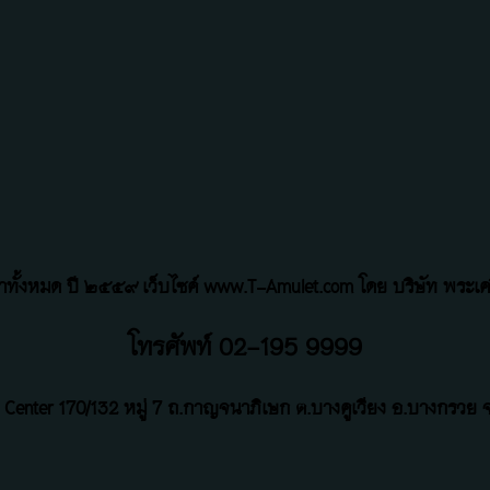
้อหาทั้งหมด ปี ๒๕๕๙ เว็บไซค์ www.T-Amulet.com โดย บริษัท พระเคร
โทรศัพท์ 02-195 9999
 Center
170/132 หมู่ 7 ถ
.
กาญจนาภิเษก ต.บางคูเวียง อ.บางกรวย จ