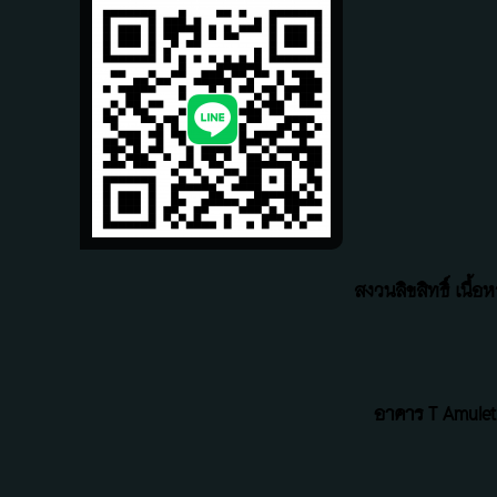
สงวนลิขสิทธิ์ เนื
อาคาร T Amulet