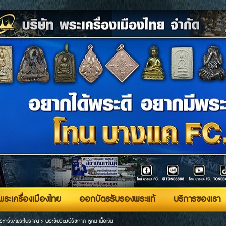
ระเครื่องเมืองไทย
ออกบัตรรับรองพระแท้
บริการของเรา
ระกริ่ง/พระโบราณ
>
พระชัยวัฒน์รัชกาล หูคน เนื้อเงิน