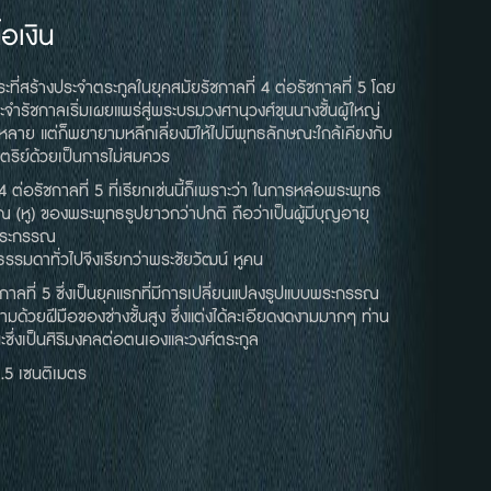
้อเงิน
ระที่สร้างประจำตระกูลในยุคสมัยรัชกาลที่ 4 ต่อรัชกาลที่ 5 โดย
ำรัชกาลเริ่มเผยแพร่สู่พระบรมวงศานุวงศ์ขุนนางชั้นผู้ใหญ่
หลาย แต่ก็พยายามหลีกเลี่ยงมิให้ไปมีพุทธลักษณะใกล้เคียงกับ
ริย์ด้วยเป็นการไม่สมควร
 ต่อรัชกาลที่ 5 ที่เรียกเช่นนี้ก็เพราะว่า ในการหล่อพระพุทธ
(หู) ของพระพุทธรูปยาวกว่าปกติ ถือว่าเป็นผู้มีบุญอายุ
 พระกรรณ
ธรรมดาทั่วไปจึงเรียกว่าพระชัยวัฒน์ หูคน
ัชกาลที่ 5 ซึ่งเป็นยุคแรกที่มีการเปลี่ยนแปลงรูปแบบพระกรรณ
มด้วยฝีมือของช่างชั้นสูง ซึ่งแต่งได้ละเอียดงดงามมากๆ ท่าน
ชนะซึ่งเป็นศิริมงคลต่อตนเองและวงศ์ตระกูล
1.5 เซนติเมตร