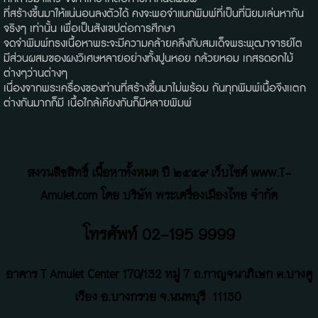
ที่สร้างขึ้นมาให้แน่นอนลงตัวได้ คงจะพอจำแนกพิมพ์ที่เป็นที่นิยมเล่นหากัน
จริงๆ เท่านั้น เพื่อเป็นสังเขปต่อการศึกษา
จดจำพิมพ์ทรงเนื้อหาพระจะมีความคล้ายคลึงกับสมเด็จพระพุฒาจารย์โต
มีส่วนผสมของผงวิเศษหลายอย่างทั้งปูนหอย กล้วยหอม เกสรดอกไม้
ต่างๆว่านต่างๆ
เนื่องจากพระเครื่องของท่านที่สร้างขึ้นมาไม่พร้อม กันทุกพิมพ์เนื้อจึงเเตก
ต่างกันมากก็มี เนื้อใกล้เคียงกันก็มีหลายพิมพ์
สงวนลิขสิทธิ์ เนื้อหาทั้งหมด ปี ๒๕๕๙ เว็บไซค์ www.T-
Amulet.com โดย บริษัท พระเครื่องเมืองไทย จำกัด
โทรศัพท์ 02-195 9999
อาคาร T Amulet Center
170/132 หมู่ 7 ถ
.
กาญจนาภิเษก ต.บางคู
เวียง อ.บางกรวย จ.นนทบุรี
11130