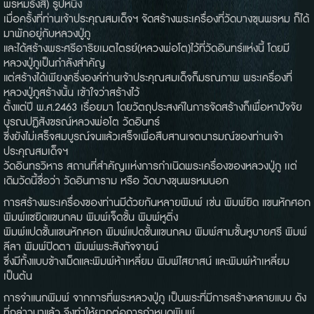
พรหมรังสี) รูปหนึ่ง
เมื่อครั้งที่ท่านเจ้าประคุณสมเด็จฯ จัดสร้างพระเครื่องที่วัดบางขุนพรหม ก็ได้
มาพักอยู่กับหลวงปู่ภู
และได้สร้างพระศรีอาริยเมตไตรย์(หลวงพ่อโต)ไว้ที่วัดอินทร์แห่งนี้ โดยมี
หลวงปู่ภูเป็นกำลังสำคัญ
แต่สร้างได้เพียงครึ่งองค์ท่านเจ้าประคุณสมเด็จก็มรณภาพ พระเครื่องที่
หลวงปู่ภูสร้างนั้น เข้าใจว่าสร้างไว้
ตั้งแต่ปี พ.ศ.2463 เรื่อยมา โดยวัตถุประสงค์ในการจัดสร้างก็เพื่อหาปัจจัย
บูรณปฏิสังขรณ์หลวงพ่อโต วัดอินทร์
ซึ่งยังไม่เสร็จสมบูรณ์จนแล้วเสร็จเพื่อสืบสานเจตนารมณ์ของท่านเจ้า
ประคุณสมเด็จฯ
วัดอินทรวิหาร สถานที่สำคัญเเห่งการกำเนิดพระเครื่องของหลวงปู่ภู เเต่
เดิมวัดนี้ชื่อว่า วัดอินทาราม หรือ วัดบางขุนพรหมนอก
การสร้างพระเครื่องของท่านมีด้วยกันหลายพิมพ์ เช่น พิมพ์ยิด แขนหักศอก
พิมพ์แซยิดแขนกลม พิมพ์เจ็ดชั้น พิมพ์หูติ่ง
พิมพ์แปดชั้นแขนหักศอก พิมพ์แปดชั้นแขนกลม พิมพ์สามชั้นหูบายศรี พิมพ์
ลีลา พิมพ์ปิดตา พิมพ์พระสังกัจจายน์
ซึ่งมีทั้งแบบข้างเม็ดและพิมพ์ห้าเหลี่ยม พิมพ์ไสยาสน์ และพิมพ์ห้าเหลี่ยม
เป็นต้น
การจำแนกพิมพ์ จากการที่พระหลวงปู่ภู เป็นพระที่มีการสร้างหลายแบบ ดัง
ที่กล่าวมาแล้ว จึงทำให้ยากต่อการกำหนดพิมพ์