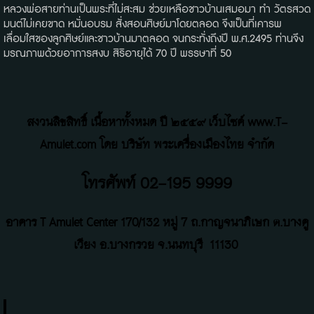
หลวงพ่อสายท่านเป็นพระที่ไม่สะสม ช่วยเหลือชาวบ้านเสมอมา ทำ วัตรสวด
มนต์ไม่เคยขาด หมั่นอบรม สั่งสอนศิษย์มาโดยตลอด จึงเป็นที่เคารพ
เลื่อมใสของลูกศิษย์และชาวบ้านมาตลอด จนกระทั่งถึงปี พ.ศ.2495 ท่านจึง
มรณภาพด้วยอาการสงบ สิริอายุได้ 70 ปี พรรษาที่ 50
สงวนลิขสิทธิ์ เนื้อหาทั้งหมด ปี ๒๕๕๙ เว็บไซค์ www.T-
Amulet.com โดย บริษัท พระเครื่องเมืองไทย จำกัด
โทรศัพท์ 02-195 9999
อาคาร T Amulet Center
170/132 หมู่ 7 ถ
.
กาญจนาภิเษก ต.บางคู
เวียง อ.บางกรวย จ.นนทบุรี
11130