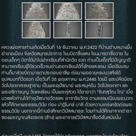
หลวงพ่อสายท่านเกิดเมื่อวันที่ 16 ธันวาคม พ.ศ.2422 ที่บ้านตำบลนางผึ้ง
อำเภอเมือง จังหวัดสมุทรปราการ โยมบิดาชื่อแสง โยมมารดาชื่อวาย ใน
ตอนเด็กๆ บิดาได้นำไปฝากเรียนที่สำนักวัด รวก ท่านเป็นเด็กที่มีปัญญาดี
สามารถเรียนรู้ได้รวดเร็วจนอ่านออกเขียนได้ทั้งไทยและขอม เมื่อเรียนจบ
ท่านก็มาช่วยบิดามารดาประกอบอาชีพ ต่อมาพออายุครบบวชจึงได้
อุปสมบทที่วัดรวก เมื่อวันที่ 26 พฤษภาคม พ.ศ.2446 โดยมี พระปลัดน้อย
วัดโปรดเกศเชษฐาราม เป็นพระอุปัชฌาย์ พระสมุห์อ้น วัดโปรดเกศฯ และ
พระอธิการบุญ วัดแจงร้อน เป็นพระคู่สวด ได้ฉายาว่า "จันทสุวัณ โณ" เมื่อ
บวชแล้วท่านได้ทำอุปัชฌายวัตรและ อาจาริยวัตร ตามธรรมเนียมพระนวกะ
แล้วก็ศึกษาพระธรรมวินัย ท่อง ปาฏิโมกข์ บาลี ด้วยความเคร่งครัดต่อพระ
ธรรมวินัย นอกจากนี้ท่านยังศึกษาวิปัสสนาธุระ โดยท่านได้ศึกษาจากตำรา
ของพระญาณสังวรเถร (ช้าง) พระอาจารย์วิปัสสนาชื่อดังในสมัยนั้น