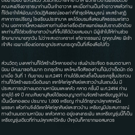
ต่อมาเมื่อปี พ.ศ.2455 วัดรวกได้ว่างเจ้าอาวาส พวกชาวบ้านพร้อมด้วย
คณะสงฆ์จึงอาราธนาท่านเป็นเจ้าอาวาส และเมื่อท่านเป็นเจ้าอาวาสแล้วท่าน
ก็ได้เอาใจใส่พัฒนาวัดปฏิสังขรณ์ของเก่าที่ชำรุดให้สมบูรณ์ และสร้างกุฏิ
ศาลาการเปรียญ โรงเรียนประชาบาล และได้อบรมสั่งสอนศีลธรรมแก่ชาว
บ้าน นอกจากนี้หลวงพ่อสายท่านยังเก่งเรื่องวิชาแพทย์แผนโบราณอีกด้วย
และท่านก็ได้ช่วยรักษาชาวบ้านที่เจ็บไข้ได้ป่วยเสมอมา มีผู้เข้าไปให้ท่านช่วย
รักษามากมายทุกวัน ไม่ว่าจะสะเดาะเคราะห์ แก้อาถรรพณ์ ถูกคุณไสย ผีเข้า
เจ้าสิง เฉพาะเรื่องต่อกระดูกประสานกระดูกเป็นที่เลื่องลือไปทั่ว
ส่วนวัตถุ มงคลท่านก็ได้สร้างไว้หลายอย่าง เช่นผ้าประเจียด ธงเมตตามหา
นิยม มีคนมาขอกันมาก ตะกรุดโทน และไหมเจ็ดสีของท่านก็นับว่าเด็ดนัก ต่อ
มาเมื่อ วันที่ 1 กันยายน พ.ศ.2491 ท่านได้รับแต่งตั้งเป็นพระครูชั้นประทวน
ท่านก็ได้สร้างพระเนื้อดินเผา แจกให้แก่ลูกศิษย์และชาวบ้านในแถบนั้น มี
ประสบการณ์ทางเมตตามหานิยมและแคล้ว คลาด ครั้นปี พ.ศ.2494 ท่าน
อายุได้ 69 ปี คณะศิษยานุศิษย์ได้ขออนุญาตท่านจัดสร้างเหรียญรูปท่าน
เป็นเนื้อทองแดง ประมาณ 1,000 เหรียญ ท่านได้กรุณาปลุกเสกหนึ่ง
พรรษา แล้วท่านจึงได้แจกให้แก่ลูกศิษย์และชาวบ้าน เหรียญมีประสบการณ์
ทางด้านเมตตามหานิยม แคล้วคลาด อยู่ยงคงกระพัน และเหรียญรุ่นนี้ก็เป็น
เหรียญรุ่นเดียวที่ท่านปลุกเสกไว้ครับ ปัจจุบันก็หายากพอสมควร