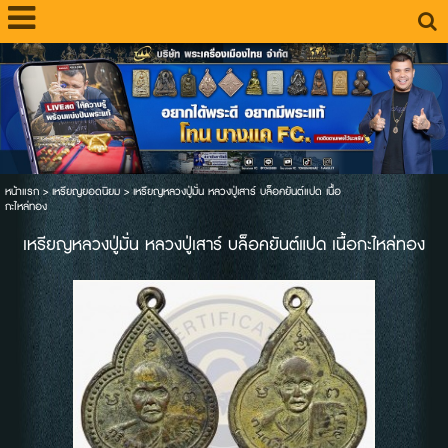
หน้าแรก
>
เหรียญยอดนิยม
>
เหรียญหลวงปู่มั่น หลวงปู่เสาร์ บล็อคยันต์แปด เนื้อ
กะไหล่ทอง
เหรียญหลวงปู่มั่น หลวงปู่เสาร์ บล็อคยันต์แปด เนื้อกะไหล่ทอง