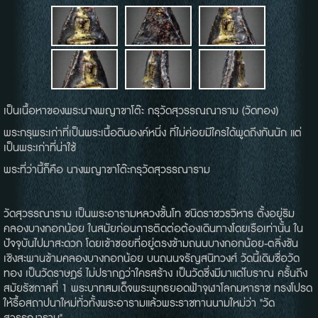
เป็นเนื้อหาของพระนางพญาขาโต๊ะ กรุวัดสุวรรณณาราม (วัดทอง)
พระกรุพระเก่าที่เป็นพระเนื้อดินองค์หนึ่ง ที่ไม่ค่อยมีใครได้พูดถึงกันนัก แต่
เป็นพระเก่าที่น่าใช้
พระที่ว่านี้ก็คือ นางพญาขาโต๊ะกรุวัดสุวรรณาราม
วัดสุวรรณาราม เป็นพระอารามหลวงชั้นโท ชนิดราชวรวิหาร ตั้งอยู่ริม
คลองบางกอกน้อย ในสมัยก่อนการติดต่อต้องเดินทางโดยเรือเท่านั้น ใน
ปัจจุบันไปมาสะดวก โดยเข้าซอยที่อยู่ตรงข้ามถนนบางกอกน้อย-ตลิ่งชัน
เชิงสะพานข้ามคลองบางกอกน้อย บนถนนจรัญสนิทวงศ์ วัดนี้เดิมชื่อวัด
ทอง เป็นวัดราษฎร์ ไม่ปรากฏว่าใครสร้าง เป็นวัดซึ่งมีมาแต่โบราณ ครั้นถึง
สมัยรัชกาลที่ 1 พระบาทสมเด็จพระพุทธยอดฟ้าจุฬาโลกมหาราช ทรงโปรด
ให้รื้อสถาปนาใหม่ทั่วทั้งพระอารามแล้วพระราชทานนามใหม่ว่า "วัด