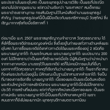
พระประธานในพระอุโบสถ เป็นพระพุทธรูปปางมารวิชัย เป็นพระที่ประณีต
งดงามไม่ปรากฏพระนาม แต่ชาวบ้านเรียกว่า "พระศาสดา" สมเด็จกรม
พระยาดำรงราชานุภาพ ทรงสันนิษฐานไว้ในหนังสือตำนานพระพุทธรูป
สำคัญ ว่าพระพุทธรูปองค์นี้เป็นฝีมือเดียวกับพระศรีสากยมุนี วัดสุทัศน์ ซึ่ง
เชิญมาจากสุโขทัยเมื่อรัชกาลที่ 1
ต่อมาเมื่อ พ.ศ. 2507 พระราชพุทธิญาณเจ้าอาวาส วัดสุวรรณาราม ได้
สั่งให้รื้อพระเจดีย์ทรงมอญองค์หนึ่ง ซึ่งตั้งอยู่ในกำแพงแก้วทางด้านหลังพระ
อุโบสถ ในการรื้อพระเจดีย์ดังกล่าวทางวัดได้พบพระเครื่องอยู่ 2 ชนิดคือ
พระนางพญาขาโต๊ะ กับพระโคนสมอ พระนางพญาขาโต๊ะ พบประมาณ 200
องค์ ไม่มีใครทราบว่าเป็นพระที่สร้างมาแต่เมื่อไร มีผู้สันนิษฐานว่าน่าจะนำมา
จากทางภาคเหนือ มาบรรจุไว้ในพระเจดีย์ แต่ก็ไม่เคยมีการพบในที่อื่นๆ
นอกจากที่วัดสุวรรณฯ สาเหตุที่เรียกกันว่านางพญาขาโต๊ะ ก็เพราะที่อาสนะ
ที่องค์พระประทับนั่งอยู่นั้น มีลักษณะเป็นฐานมีขาสามขาคล้ายขาโต๊ะ จึงเป็น
ที่มาของการเรียกชื่อ นางพญาขาโต๊ะ เนื้อของพระเป็นพระเนื้อดินละเอียด
พระส่วนใหญ่จะมีการลงรักปิดทอง พระนางพญาขาโต๊ะนี้ยังไม่มีใครทราบ
ประวัติ การสร้างที่แน่นอน แต่เท่าที่ดูจากศิลปะและเนื้อหาของพระ เป็นพระ
เก่าแน่ครับ พระนางพญาขาโต๊ะนี้เป็นพระที่น่าศึกษาและบูชาไว้ เพราะ
สนนราคาก็ยังไม่แพงมากนัก พุทธคุณดีทางเมตตามหานิยม