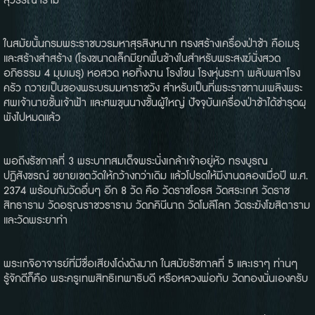
สุวรรณาราม"
ในสมัยนั้นกรมพระราชบวรมหาสุรสิงหนาท ทรงสร้างเครื่องป่าช้า คือเมรุ
และสร้างสำสร้าง (โรงขนาดเล็กมียกพื้นข้างในสำหรับพระสงฆ์นั่งสวด
อภิธรรม 4 มุมเมรุ) หอสวด หอทิ้งงาน โรงโขน โรงหุ่นระทา พลับพลาโรง
ครัว ถวายเป็นของพระบรมมหาราชวัง สำหรับเป็นที่พระราชทานเพลิงพระ
ศพเจ้านายชั้นเจ้าฟ้า และศพขุนนางชั้นผู้ใหญ่ ปัจจุบันเครื่องป่าช้าได้ชำรุดผุ
พังไปหมดแล้ว
พอถึงรัชกาลที่ 3 พระบาทสมเด็จพระนั่งเกล้าเจ้าอยู่หัว ทรงบูรณ
ปฏิสังขรณ์ ขยายเขตวัดให้กว้างกว่าเดิม แล้วโปรดให้มีงานฉลองเมื่อปี พ.ศ.
2374 พร้อมกับวัดอื่นๆ อีก 8 วัด คือ วัดราชโอรส วัดสระเกศ วัดราช
สิทธาราม วัดอรุณราชวราราม วัดภคินีนาถ วัดโมลีโลก วัดระฆังโฆสิตาราม
และวัดพระยาทำ
พระเกจิอาจารย์ที่มีชื่อเสียงโด่งดังมาก ในสมัยรัชกาลที่ 5 และเราๆ ท่านๆ
รู้จักดีก็คือ พระครูเทพสิทธิเทพาธิบดี หรือหลวงพ่อทับ วัดทองนั่นเองครับ