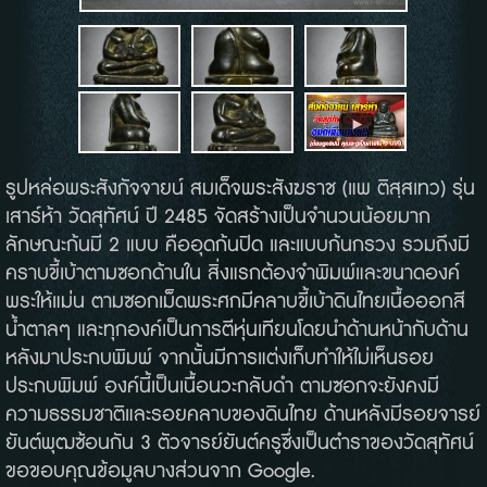
รูปหล่อพระสังกัจจายน์ สมเด็จพระสังฆราช (แพ ติสฺสเทว) รุ่น
เสาร์ห้า วัดสุทัศน์ ปี 2485 จัดสร้างเป็นจำนวนน้อยมาก
ลักษณะก้นมี 2 แบบ คืออุดก้นปิด และแบบก้นกรวง รวมถึงมี
คราบขี้เบ้าตามซอกด้านใน สิ่งแรกต้องจำพิมพ์​และขนาดองค์
พระให้แม่น ตามซอกเม็ดพระศกมีคลาบขี้เบ้าดินไทยเนื้อออกสี
น้ำตาลๆ และทุกองค์เป็นการตีหุ่นเทียนโดยนำด้านหน้ากับด้าน
หลังมาประกบพิมพ์ จากนั้นมีการแต่งเก็บทำให้ไม่เห็นรอย
ประกบพิมพ์ องค์นี้เป็นเนื้อนวะกลับดำ ตามซอกจะยังคงมี
ความธรรมชาติและรอยคลาบของดินไทย ด้านหลังมีรอยจารย์
ยันต์พุฒซ้อนกัน 3 ตัวจารย์ยันต์ครูซึ่งเป็นตำราของวัดสุทัศน์
ขอขอบคุณข้อมูลบางส่วนจาก Google.