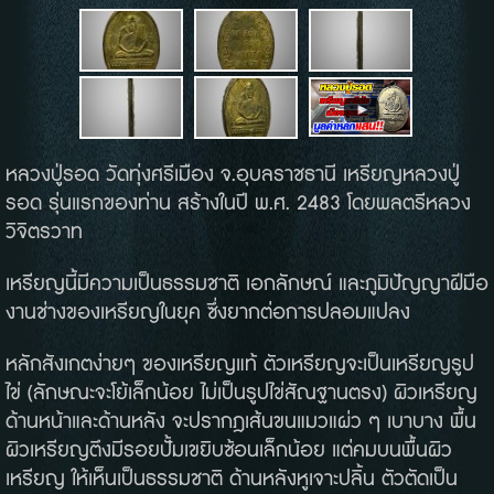
หลวงปู่รอด วัดทุ่งศรีเมือง จ.อุบลราชธานี เหรียญหลวงปู่
รอด รุ่นแรกของท่าน สร้างในปี พ.ศ. 2483 โดยพลตรีหลวง
วิจิตรวาท
เหรียญนี้มีความเป็นธรรมชาติ เอกลักษณ์ และภูมิปัญญาฝีมือ
งานช่างของเหรียญในยุค ซึ่งยากต่อการปลอมแปลง
หลักสังเกตง่ายๆ ของเหรียญแท้ ตัวเหรียญจะเป็นเหรียญรูป
ไข่ (ลักษณะจะโย้เล็กน้อย ไม่เป็นรูปไข่สัณฐานตรง) ผิวเหรียญ
ด้านหน้าและด้านหลัง จะปรากฎเส้นขนแมวแผ่ว ๆ เบาบาง พื้น
ผิวเหรียญตึงมีรอยปั้มเขยิบซ้อนเล็กน้อย แต่คมบนพื้นผิว
เหรียญ ให้เห็นเป็นธรรมชาติ ด้านหลังหูเจาะปลิ้น ตัวตัดเป็น