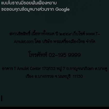
แบบโบราณมีรอยฟันเฟืองหยาบ
ขอขอบคุณข้อมูลบางส่วนจาก Google
สงวนลิขสิทธิ์ เนื้อหาทั้งหมด ปี ๒๕๕๙ เว็บไซค์ www.T-
Amulet.com โดย บริษัท พระเครื่องเมืองไทย จำกัด
โทรศัพท์ 02-195 9999
อาคาร T Amulet Center
170/132 หมู่ 7 ถ
.
กาญจนาภิเษก ต.บางคู
เวียง อ.บางกรวย จ.นนทบุรี
11130