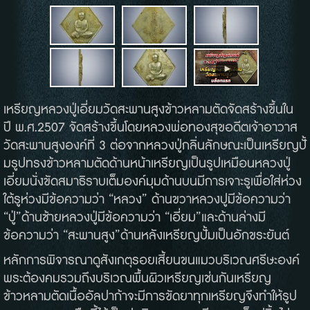
เหรียญหลวงปู่เอี่ยม
วัดสะพานสูง
ข้าวหลามตัด
จัดสร้างขึ้นใน
ปี
พ
.
ศ
.2507
จัดสร้างขึ้นโดยหลวงพ่อทองสุข
อดีตเจ้าอาวาส
วัดสะพานสูงองค์ที่
3
ต่อจากหลวงปู่กลิ่น
ลักษณะเป็นเหรียญปั้
ม
รูปทรงข้าวหลามตัดด้านหน้าเหรียญเป็นรูปเหมือนหลวงปู่
เอี่ยมนั่งขัดสมาธิราบเต็มองค์มุมด้านบนมีการเจาะรูเพื่อใส่ห่วง
ใต้รูห่วงมีข้อความว่า
“
หลวง
”
ด้านขวาหลวงปูมีข้อความว่า
“
ปู่
”
ด้านซ้ายหลวงปู่มีข้อความว่า
“
เอี่ยม
”
และด้านล่างมี
ข้อความว่า
“
สะพานสูง
”
ด้านหลังเหรียญปั้มเป็นอักขระยันต์
หลักการพิจารณาดูสังเกตุรอยเสี้ยนขนแมวบริเวณศรีษะองค์
พระต้องคมรวมถึงบริเวณพื้นผิวเหรียญเช่นกัน
เหรียญ
ข้าวหลามตัด
เนื้ออัลปาก้า
จะมีการขัดยาทุกเหรียญจึงทำให้รูป