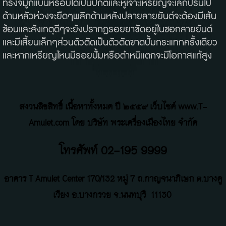
ทรงจมูกแบนหรือบี้ได้เป็นปกติ
และหูเจาะเหรียญจะเล็กปริ้นไป
ด้านหลัวห่วงจะยืดๆ
พลิกด้านหลัง
ปลายลายยันต์จะต้องมีเส้น
ซ้อน
และสังเกตุดีๆจะยังปรากฏรอยยาขัดอยู่ในซอกลายยันต์
และมีเสี้ยนเล็กๆ
ส่วนตัวตัดเป็นตัวตัดขาดปั้มกระแทกครั้งเดียว
และหากเหรียญไหนมีรอยปั้มหรือตำหนิแตกจะมีโอกาสแท้สูง
สงวนลิขสิทธิ์ เนื้อหาทั้งหมด ปี ๒๕๕๙ เว็บไซค์ www.T-
Amulet.com โดย บริษัท พระเครื่องเมืองไทย จำกัด
โทรศัพท์ 02-195 9999
อาคาร T Amulet Center
170/132 หมู่ 7 ถ
.
กาญจนาภิเษก ต.บางคู
เวียง อ.บางกรวย จ.นนทบุรี
11130