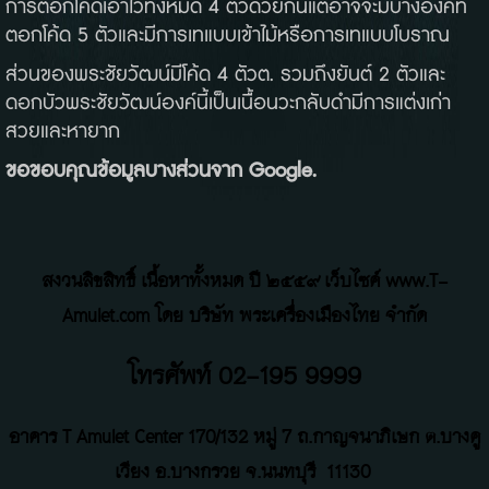
การตอกโค้ดเอาไว้ทั้งหมด
4
ตัวด้วยกัน
แต่อาจจะมีบางองค์ที่
ตอกโค้ด
5
ตัว
และมีการเทแบบเข้าไม้หรือการเทแบบโบราณ
ส่วนของพระชัยวัฒน์
มีโค้ด
4
ตัว
ต
.
รวมถึงยันต์
2
ตัว
และ
ดอกบัว
พระชัยวัฒน์องค์นี้เป็นเนื้อนวะกลับดำมีการแต่งเก่า
สวยและหายาก
ขอขอบคุณข้อมูลบางส่วนจาก
Google.
สงวนลิขสิทธิ์ เนื้อหาทั้งหมด ปี ๒๕๕๙ เว็บไซค์ www.T-
Amulet.com โดย บริษัท พระเครื่องเมืองไทย จำกัด
โทรศัพท์ 02-195 9999
อาคาร T Amulet Center
170/132 หมู่ 7 ถ
.
กาญจนาภิเษก ต.บางคู
เวียง อ.บางกรวย จ.นนทบุรี
11130