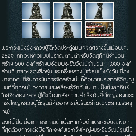
พระกริ่งเป็งย้งหลวงปู่โต๊ะ
วัดประดู่ฉิมพลี
จัดสร้างขึ้นเมื่อ
พ
.
ศ
.
2520
เททองหล่อแบบโบราณตามตำหรับวัดสุทัศน์
จำนวน
สร้าง
500
องค์
สร้างพร้อมพระชัยวัฒน์
จำนวน
1,000
องค์
ส่วนที่มาของของชื่อรุ่นพระกริ่งหลวงปู่โต๊ะรุ่นเป็งย้ง
อันเนื่อง
มาจากคนที่รับภาระในการจัดสร้างนั้นก็คือ
นายประชา
ศรีวิญญู
นนท์
ที่ทุกคนในวงการพระเครื่องรู้จักกันในนาม
เป็งย้ง
ลูกศิษย์
ใกล้ชิดของหลวงปู่โต๊ะ
เบื้องหลังความสำเร็จอันยิ่งใหญ่ของพระ
กริ่งใหญ่หลวงปู่โต๊ะ
รุ่นนี้คือ
อาจารย์นิรันดร์
แดงวิจิตร
(
พระครู
หนู
)
องค์นี้เป็นเนื้อแก่ทองกลับดำเนื้อหากลับดำแต่งละเอียดถึงมาก
ที่สุดด้วยการแต่งมือทีละองค์
พระกริ่งใหญ่
-
พระชัยวัฒน์รุ่นนี้
มี