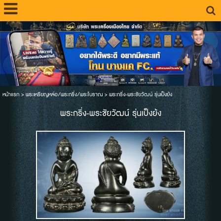
หน้าแรก
>
พระเหรียญหล่อ/พระกริ่ง/พระโบราณ
>
พระกริ่ง-พระชัยวัฒน์ รุ่นเป็งย้ง
พระกริ่ง-พระชัยวัฒน์ รุ่นเป็งย้ง