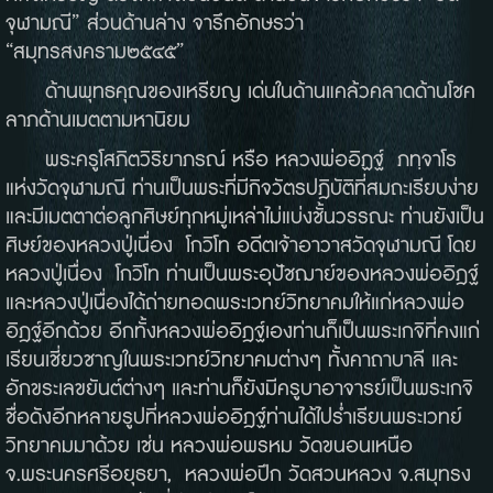
จุฬามณี” ส่วนด้านล่าง จารึกอักษรว่า
“สมุทรสงคราม๒๕๔๕”
ด้านพุทธคุณของเหรียญ เด่นในด้านแคล้วคลาดด้านโชค
ลาภด้านเมตตามหานิยม
พระครูโสภิตวิริยาภรณ์ หรือ หลวงพ่ออิฏฐ์ ภทฺจาโร
แห่งวัดจุฬามณี ท่านเป็นพระที่มีกิจวัตรปฎิบัติที่สมถะเรียบง่าย
และมีเมตตาต่อลูกศิษย์ทุกหมู่เหล่าไม่แบ่งชั้นวรรณะ ท่านยังเป็น
ศิษย์ของหลวงปู่เนื่อง โกวิโท อดีตเจ้าอาวาสวัดจุฬามณี โดย
หลวงปู่เนื่อง โกวิโท ท่านเป็นพระอุปัชฌาย์ของหลวงพ่ออิฎฐ์
และหลวงปู่เนื่องได้ถ่ายทอดพระเวทย์วิทยาคมให้แก่หลวงพ่อ
อิฎฐ์อีกด้วย อีกทั้งหลวงพ่ออิฎฐ์เองท่านก็เป็นพระเกจิที่คงแก่
เรียนเชี่ยวชาญในพระเวทย์วิทยาคมต่างๆ ทั้งคาถาบาลี และ
อักขระเลขยันต์ต่างๆ และท่านก็ยังมีครูบาอาจารย์เป็นพระเกจิ
ชื่อดังอีกหลายรูปที่หลวงพ่ออิฎฐ์ท่านได้ไปร่ำเรียนพระเวทย์
วิทยาคมมาด้วย เช่น หลวงพ่อพรหม วัดขนอนเหนือ
จ
.
พระนครศรีอยุธยา,
หลวงพ่อปึก วัดสวนหลวง จ
.
สมุทรง