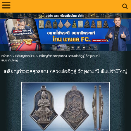
หน้าแรก
>
เหรียญยอดนิยม
>
เหรียญท้าวเวสสุวรรณ หลวงพ่ออิฏฐ์ วัดจุฬามณี
พิมพ์จำปีใหญ่
เหรียญท้าวเวสสุวรรณ หลวงพ่ออิฏฐ์ วัดจุฬามณี พิมพ์จำปีใหญ่