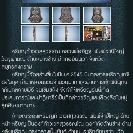
เหรียญท้าวเวสสุวรรณ หลวงพ่ออิฏฐ์
พิมพ์จำปีใหญ่
วัดจุฬามณี ตำบลบางช้าง อำเภออัมพวา
จังหวัด
สมุทรสงคราม
เหรียญนี้จัดสร้างขึ้นในปีพ
.
ศ
.2545
มีมวลสารเหรียญเกจิ
ดังในยุคเก่ามาหลอมรวมจำนวนมาก และผ่านการเข้าพิธีพุทธ
าภิเษกหลายพิธี
จนเข้มขลัง จึงทำให้เหรียญรุ่นนี้เกิด
ประสบการณ์และปาฏิหาริย์เป็นที่กล่าวขวัญและเลื่องลือในหมู่
ลูกศิษย์มากมาย
ลักษณะของเหรียญท้าวเวสสุวรรณ พิมพ์จำปีใหญ่ ด้าน
หน้าเหรียญเป็นองค์ท้าวเวสสุวรรณโณ ตอกโค้ตด้านข้าง ด้าน
หลังเหรียญ ตรงกลางเป็นยันต์ ด้านบนจารึกอักษรว่า “วัด