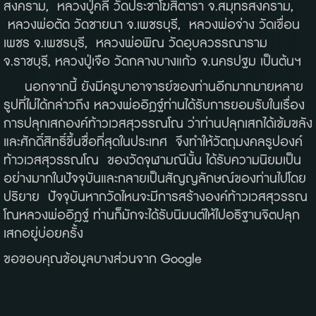
สงคราม,
หลวงปู่คลี่ วัดประชาโฆสิตารา จ
.
สมุทรสงคราม,
หลวงพ่อตัด วัดชายนา จ
.
เพชรบุรี,
หลวงพ่อจ่าง วัดเขื่อน
เพชร จ
.
เพชรบุรี,
หลวงพ่อพิณ วัดอุบลวรรณาราม
จ
.
ราชบุรี, หลวงปู่เจือ วัดกลางบางแก้ว จ
.
นครปฐม เป็นต้นฯ
นอกจากนี้ ยังมีครูบาอาจารย์ของท่านอีกมากมายหลาย
รูปที่ไม่ได้กล่าวถึง หลวงพ่ออิฎฐ์ท่านได้รับการยอมรับในเรื่อง
การปลุกเสกองค์ท้าวเวสสุวรรณโณ ว่าท่านปลุกเสกได้เข้มขลัง
และศักดิ์สิทธิ์ขึ้นชื่อที่สุดในประเทศ
จึงทำให้วัตถุมงคลรูปองค์
ท้าวเวสสุวรรณโณ
ของวัดจุฬามณีนั้น ได้รับความนิยมเป็น
อย่างมากในปัจจุบันและกลายเป็นสัญญลักษณ์ของท่านไปโดย
ปริยาย
ปัจจุบันหากวัดไหนจะมีการสร้างองค์ท้าวเวสสุวรรณ
โณหลวงพ่ออิฎฐ์ ท่านก็มักจะได้รับนิมนต์ให้ไปอธิฐานจิตปลุก
เสกอยู่บ่อยครั้ง
ขอขอบคุณข้อมูลบางส่วนจาก
Google