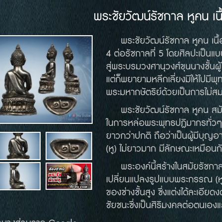
พระชัยวัฒน์รัชกาล หูคน เนื
พระชัยวัฒน์รัชกาล หูคน เนื้อเง
4
ต่อรัชกาลที่
5
โดยศิลปะเป็นแบ
สู่พระบรมวงศานุวงศ์ขุนนางชั้นผ
แต่ก็พยายามหลีกเลี่ยงมิให้ไปมี
พระมหากษัตริย์ด้วยเป็นการไม่
พระชัยวัฒน์รัชกาล หูคน สมัย
ในการหล่อพระพุทธปฏิมากรทั่ว
ยาวกว่าปกติ ถือว่าเป็นผู้มีบุญ
(
หู
)
ไม่ยาวมาก มีลักษณะเหมือนกั
พระองค์นี้สร้างในสมัยรัชกาลท
เปลี่ยนแปลงรูปแบบพระกรรณ
(
ห
ของช่างชั้นสูง ซึ่งแต่งได้ละเอีย
ชัยชนะซึ่งเป็นศิริมงคลต่อตนเอง