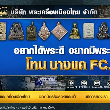
ระเครื่องเมืองไทย
ออกบัตรรับรองพระแท้
บริการของเรา
ระกริ่ง/พระโบราณ
>
พระชัยวัฒน์รัชกาล หูคน เนื้อเงิน