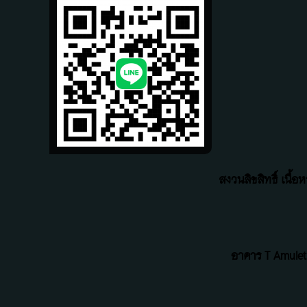
สงวนลิขสิทธิ์ เนื
อาคาร T Amulet