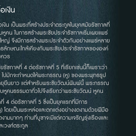
้อเงิน
ิน เป็นพระที่สร้างประจำตระกูลในยุคสมัยรัชกาลที่
บหูคน ในการสร้างพระชัยประจำรัชกาลเริ่มเผยแพร่
ู้ใหญ่ จึงมีการสร้างพระประจำตัวกันอย่างแพร่หลาย
พุทธลักษณะใกล้เคียงกับพระชัยประจำรัชกาลขององค์
สมควร
รัชกาลที่
4
ต่อรัชกาลที่
5
ที่เรียกเช่นนี้ก็เพราะว่า
ๆ ไปมักจะกำหนดให้พระกรรณ
(
หู
)
ของพระพุทธรูป
อายุยืนยาว แต่สำหรับพระชัยวัฒน์พิมพ์นี้ พระกรรณ
บหูคนธรรมดาทั่วไปจึงเรียกว่าพระชัยวัฒน์ หูคน
ี่
4
ต่อรัชกาลที่
5
ซึ่งเป็นยุคแรกที่มีการ
ู
)
โดยเป็นพระหล่อและตกแต่งอย่างงดงามด้วยฝีมือ
ดงดงามมากๆ ท่านที่บูชาจะมีแต่ความเจริญรุ่งเรืองและ
และวงศ์ตระกูล