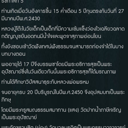
รัชกาลที่
5
ท่านเกิดเมื่อวันอังคารขึ้น
15
ค่ำเดือน
5
ปีกุนตรงกับวันที่
27
มีนาคมปีพ
.
ศ
.2430
หลวงปู่โต๊ะในวัยเด็กเป็นเด็กที่มีความเข้มแข็งว่องไวเฉลียวฉลาด
กตัญญูขยันอดทนมีน้ำใจและพูดจาสุภาพอ่อนโยน
ทั้งยังชอบเข้าวัดฟังเทศน์ฟังธรรมจนสามารถท่องจำได้ในบาง
บทบางตอน
พออายุได้
17
ปีจึงบรรพชาโดยมีพระอธิการสุขเป็นพระ
อุปัชฌาย์ซึ่งในวันเดียวกันนั้นพระอธิการสุขก็ได้มรณภาพ
ท่านได้ศึกษาวิปัสสนาธุระกับหลวงพ่อพรหม
จนอายุครบ
20
ปีบริบูรณ์ในปีพ
.
ศ
.2450
จึงอุปสมบทเป็นพระ
ภิกษุ
โดยมีพระครูสมณธรรมสมาทาน
(
แสง
)
วัดปากน้ำภาษีเจริญ
เป็นพระอุปัชฌาย์