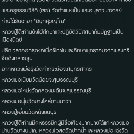
พระอักขรานุสิต
(
ผ่อง
)
วัดนวลนรดิศเป็นพระกรรมวาจาจารย์
พระครูธรรมวิรัติ
(
เชย
)
วัดกำแพงเป็นพระอนุสาวนาจารย์
ท่านได้รับฉายา
"
อินฺทสุวณฺโณ
"
หลวงปู่โต๊ะท่านยังใฝ่ศึกษาและปฏิบัติวิปัสสนากัมมัฏฐานเป็น
เนืองนิตย์
ปลีกเวลาออกธุดงค์เพื่อฝึกฝนและศึกษาพุทธาคมจากพระเกจิ
ชื่อดังหลายรูป
อาทิหลวงพ่อรุ่งวัดท่ากระบือจ
.
สมุทรสาคร
หลวงพ่อเนียมวัดน้อยจ
.
สุพรรณบุรี
หลวงพ่อโหน่งวัดคลองมะดันจ
.
สุพรรณบุรี
หลวงพ่อพุ่มวัดบางโคล่ยานนาวา
หลวงปู่เอี่ยมวัดหนังธนบุรี
หลวงปู่โต๊ะท่านมีสหธรรมิกผู้มีชื่อเสียงมากมายได้แก่หลวงพ่อ
ปานวัดบางนมโค
,
หลวงพ่อสดวัดปากน้ำและหลวงพ่อแฉ่งวัด