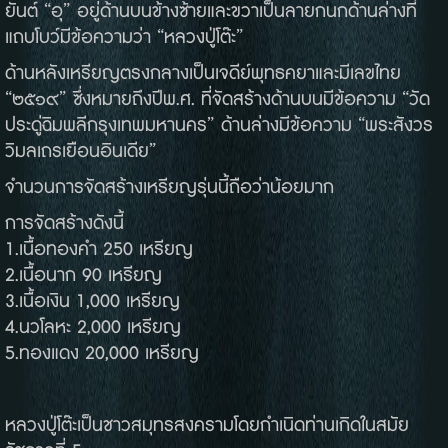
ยันต์
“
อุ
”
อยู่ด้านบนข้างซ้ายและขวาเป็นลายกนกด้านล่างที่
แถบโบว์มีข้อความว่า
“
หลวงปู่โต๊ะ
”
ด้านหลังเหรียญตรงกลางเป็นเจดีย์พุทธคยาและมีเลขไทย
“
๒๕๑๙
”
ซึ่งหมายถึงปีพ
.
ศ
.
ที่จัดสร้างด้านบนมีข้อความ
“
วัด
ประดู่ฉิมพลีกรุงเทพมหานคร
”
ด้านล่างมีข้อความ
“
พระสังวร
วิมลเถรเยือนอินเดีย
”
จำนวนการจัดสร้างเหรียญรุ่นนี้ถือว่าน้อยมาก
การจัดสร้างดังนี้
1.
เนื้อทองคำ
250
เหรียญ
2.
เนื้อนาก
90
เหรียญ
3.
เนื้อเงิน
1,000
เหรียญ
4.
นวโลหะ
2,000
เหรียญ
5.
ทองแดง
20,000
เหรียญ
หลวงปู่โต๊ะเป็นชาวสมุทรสงครามโดยกำเนิดท่านเกิดในสมัย