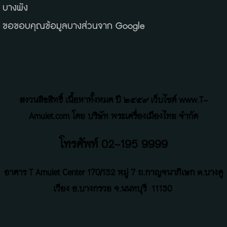
บางพัง
ขอขอบคุณข้อมูลบางส่วนจาก
Google
สงวนลิขสิทธิ์ เนื้อหาทั้งหมด ปี ๒๕๕๙ เว็บไซค์ www.T-
Amulet.com โดย บริษัท พระเครื่องเมืองไทย จำกัด
โทรศัพท์ 02-195 9999
อาคาร T Amulet Center
170/132 หมู่ 7 ถ
.
กาญจนาภิเษก ต.บางคู
เวียง อ.บางกรวย จ.นนทบุรี
11130