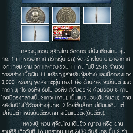
หลวงปู่แหวน สุจิณโณ วัดดอยแม่ปั๋ง เชียงใหม่ รุ่น
ทอ. 1 ( ทหารอากาศ สร้างรุ่นแรก) จัดสร้างโดย นาวาอากาศ
เอก เกษม งามเอก และคณะรวม 11 คน ในปี 2513 จำนวน
การสร้าง เนื้อเงิน 11 เหรียญ(สำหรับผู้สร้าง) และเนื้อทองแดง
3,000 เหรียญ จุดสังเกตุรุ่น ทอ.1 คือ ด้านหลัง จะมียันต์ พระ
คาถา พุทโธ อรหัง ธัมโม อรหัง สังโฆอรหัง ล้อมรอบ 8 คาบ
โดยมีตรงกลางเป็น3แถว(1คาบ). เป็นแนวนอน(ยันต์นอน). ภาย
หลังในปี14ได้จัดสร้างรุ่นทอ. 2 โดยใช้บล็อกแม่พิมพ์เดิม แต่
เปลี่ยนตำแหน่งยันต์ตรงกลางเป็นแนวตั้ง(ยันต์ตั้ง).
หลวงปู่แหวน สุจิณฺโณ เดิมชื่อ ญาณ หรือ ยาน
รามศิริ เกิดวันที่ 16 มกราคม พ.ศ.2430 วันจันทร์ ขึ้น 3 ค่ำ