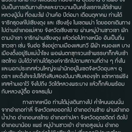
พรรณานิคม สว่างแดนดิน หนองหาน อุดรธานี บ้านผือ ซึ่ง
นับเป็นการเดินทางไกลและยาวนานเป็นครั้งแรกจนได้เข้าพบ
หลวงปู่มั่น ที่ดงมะไฟ บ้านค้อ ปีต่อมา เดือนตุลาคม ท่านได้
จาริกธุดงค์ไปเชียงตุง และ เชียงรุ้ง ในเขตพม่า โดยออกเดินทาง
ไปด่านอำเภอแม่สาย จังหวัดเชียงราย ผ่านหมู่บ้านชาวเขา พัก
ตามป่าเขา จาริกผ่านเชียงตุง แล้วต่อไปทางเหนือ อันเป็นถิ่น
ชาวเขา เช่น จีนฮ่อ ซึ่งอยู่ตามเมืองแสนทวี ฝีฝ่า หนองแส บาง
เมืองตั้งอยู่ริมแม่น้ำโขง พอฝนตกชุกจวนเข้าพรรษาก็กลับเข้า
เขตไทย นับได้ว่าท่านได้ธุดงค์จาริกไปตามสถานที่ต่าง ๆ ทั่งใน
และนอกประเทศส่วนใหญ่จะพำนักอยู่ในเขตจังหวัดอุบลฯ อุ
ดรฯ และตั้งใจจะไปให้ถึงสิบสองปันนาสิบสองจุไท แต่ทหารฝรัง
เศสห้ามเอาไว้ จึงไปถึง วัดใต้หลวงพระบาง แล้วก็กลับพร้อม
กับหลวงปู่ตื้อ อจลธมฺโม
ทางภาคเหนือ ท่านได้มุ่งเดินทางไป ค่ำไหนนอนนั่น
จากอำเภอท่าลี่ จังหวัดเลยออกไป อำเภอด่านซ้าย ผ่านอำเภอ
น้ำปาด อำเภอนครไทย อำเภอท่าปลา จังหวัดอุตรดิตถ์ ตัดไป
อำเภอนาน้อย แพร่ หมู่บ้านชาวเย้า อำเภอสูงเม่น อำเภอ