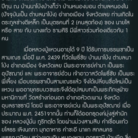
ปีกุน ณ บ้านนาโป่งบ้างก็ว่า บ้านหนองบอน ตำบลหนองใน
(ปัจจุบันเป็น ตำบลนาโป่ง) อำเภอเมือง จังหวัดเลย ท่านเกิดใน
ตระกูลช่างตีเหล็ก เป็นบุตรคนที่ 2 (คนสุดท้อง) ของ นายใส
หรือ สาย กับ นางแก้ว รามศิริ มีพี่สาวร่วมท้องเดียวกัน 1
คน
เมื่อหลวงปู่แหวนอายุได้ 9 ปี ได้รับการบรรพชาเป็น
สามเณร เมื่อปี พ.ศ. 2439 ที่วัดโพธิ์ชัย บ้านนาโป่ง ตำบลนา
โป่ง อำเภอเมือง จังหวัดเลย มีพระอาจารย์คำมา เป็นพระ
อุปัชฌาย์ และ พระอาจารย์อ้วน เจ้าอาวาสวัดโพธิ์ชัย เป็นพระ
พี่เลี้ยง เมื่อบรรพชาเป็นสามเณรแล้ว จึงได้เปลี่ยนชื่อใหม่เป็น
แหวน พออายุครบบวชพระจึงได้อุปสมบทเป็นพระภิกษุฝ่าย
มหานิกายที่ วัดสร้างก่อนอก อำเภอหัวตะพาน จังหวัด
อุบลราชธานี โดยมี พระอาจารย์แว่น เป็นพระอุปัชฌาย์ เมื่อ
ประมาณ พ.ศ. 2451จากนั้น ท่านก็ได้ออกธุดงค์มุ่งสู่สำนัก
ของ หลวงปู่มั่น ภูริทตฺโต โดยผ่านม่วงสามสิบ คำเขื่อนแก้ว
ยโสธร เลิงนกทา มุกดาหาร คำชะอี นาแก สกลนคร