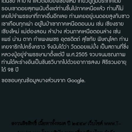
เด่นชัย ลำปาง แล้วต่อไปยังเชียงใหม่ เที่ยวดูภูมิประเทศโดย
รอบเขาดอยสุเทพนับตั้งแต่ท่านขึ้นไปภาคเหนือแล้ว ท่านก็ไม่
เคยไปจำพรรษาที่ภาคอื่นอีกเลย ท่านเคยอยู่บนดอยสูงกับชาว
เขาเกือบทุกเผ่า อยู่ในป่าเขาภาคเหนือตอนบน เช่น เชียงราย
เชียงใหม่ แม่ฮ่องสอน ลำปาง ส่วนภาคเหนือตอนล่าง เช่น
แพร่ น่าน ตาก กำแพงเพชร อุตรดิตถ์ สุโขทัย พิษณุโลก ท่าน
เคยจาริกไปครั้งคราว จึงนับได้ว่า วัดดอยแม่ปั๋ง เป็นสถานที่ซึ่ง
หลวงปู่อยู่จำพรรษามาตั้งแต่ปี พ.ศ.2505 จวบจนมรณภาพ
ท่านได้ละร่างอันเป็นขันธวิบากไปด้วยอาการสงบ สิริรวมอายุ
ได้ 98 ปี
ขอขอบคุณข้อมูลบางส่วนจาก Google.
สงวนลิขสิทธิ์ เนื้อหาทั้งหมด ปี ๒๕๕๙ เว็บไซค์ www.T-