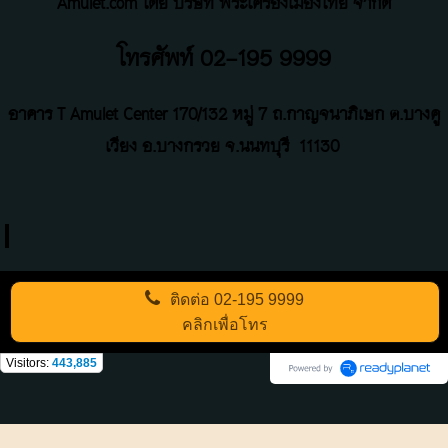
Amulet.com โดย บริษัท พระเครื่องเมืองไทย จำกัด
โทรศัพท์ 02-195 9999
อาคาร T Amulet Center
170/132 หมู่ 7 ถ
.
กาญจนาภิเษก ต.บางคู
เวียง อ.บางกรวย จ.นนทบุรี
11130
ติดต่อ
02-195 9999
คลิกเพื่อโทร
Visitors:
443,885