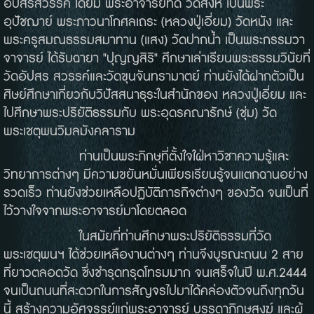
อัปสรสวรรค์ โดยมี พระอาจารย์ทัด วัดสิงห์ เป็นพระ
อุปัชฌาย์ พระภาวนาโกศลเถระ (หลวงปู่เอี่ยม) วัดหนัง และ
พระครูสมณธรรมสมาทาน (แสง) วัดปากน้ำ เป็นพระกรรมวา
จาจารย์ ได้รับฉายา "ปุญญสิริ" ศึกษาเล่าเรียนพระธรรมวินัยที่
วัดอัปสร สวรรค์และวัดขุนจันทรามาตย์ ท่านยังได้ฝากตัวเป็น
ศิษย์ศึกษาเกี่ยวกับวิปัสสนาธุระในสำนักของ หลวงปู่เอี่ยม และ
ไปศึกษาพระปริยัติธรรมกับ พระอุดรคณารักษ์ (ชุ่ม) วัด
พระเชตุพนวิมลมังคลาราม
ท่านเป็นพระภิกษุที่ตั้งใจใฝ่หาวิชาความรู้และ
วิทยาการต่างๆ มีความขยันหมั่นเพียรเรียนรู้จนแตกฉานอย่าง
รวดเร็ว ท่านยังช่วยเหลือปฏิบัติภารกิจต่างๆ ของวัด จนเป็นที่
ไว้วางใจจากพระอาจารย์มาโดยตลอด
ในสมัยที่ท่านศึกษาพระปริยัติธรรมที่วัด
พระเชตุพนฯ ได้ช่วยเหลืองานต่างๆ ท่านจึงบูรณะถนน 2 สาย
ที่ยาวตลอดวัด ซึ่งชำรุดทรุดโทรมมาก จนเสร็จในปี พ.ศ.2444
จนเป็นถนนที่สะดวกในการสัญจรไปมาได้คล่องตัวจนถึงทุกวัน
นี้ สร้างความอัศจรรย์แก่พระอาจารย์ บรรดาภิกษุสงฆ์ และผู้