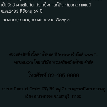
เป็นวัดร้าง แต่ไม่ทันแล้วเสร็จท่านก็ถึงแก่มรณภาพในปี
พ.ศ.2483 สิริอายุ 69 ปี
ขอขอบคุณข้อมูลบางส่วนจาก Google.
สงวนลิขสิทธิ์ เนื้อหาทั้งหมด ปี ๒๕๕๙ เว็บไซค์ www.T-
Amulet.com โดย บริษัท พระเครื่องเมืองไทย จำกัด
โทรศัพท์ 02-195 9999
อาคาร T Amulet Center
170/132 หมู่ 7 ถ
.
กาญจนาภิเษก ต.บางคู
เวียง อ.บางกรวย จ.นนทบุรี
11130