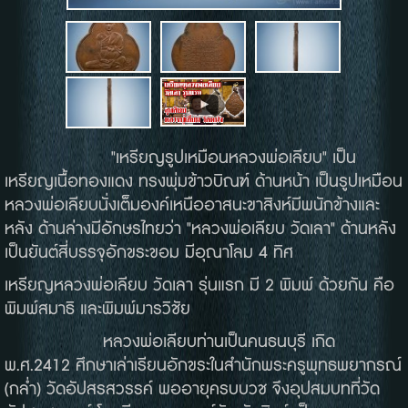
"เหรียญรูปเหมือนหลวงพ่อเลียบ" เป็น
เหรียญเนื้อทองแดง ทรงพุ่มข้าวบิณฑ์ ด้านหน้า เป็นรูปเหมือน
หลวงพ่อเลียบนั่งเต็มองค์เหนืออาสนะขาสิงห์มีพนักข้างและ
หลัง ด้านล่างมีอักษรไทยว่า "หลวงพ่อเลียบ วัดเลา" ด้านหลัง
เป็นยันต์สี่บรรจุอักขระขอม มีอุณาโลม 4 ทิศ
เหรียญหลวงพ่อเลียบ วัดเลา รุ่นแรก มี 2 พิมพ์ ด้วยกัน คือ
พิมพ์สมาธิ และพิมพ์มารวิชัย
หลวงพ่อเลียบท่านเป็นคนธนบุรี เกิด
พ.ศ.2412 ศึกษาเล่าเรียนอักขระในสำนักพระครูพุทธพยากรณ์
(กล่ำ) วัดอัปสรสวรรค์ พออายุครบบวช จึงอุปสมบทที่วัด