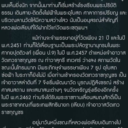
พบเห็นยิ่งนัก จากนั้นมาท่านก็เริ่มสร้างโรงเรียนพระปริยัติ
ธรรม เดินสาย-ติดตั้งไฟฟ้าในพระอุโบสถ ศาลาการเปรียญ และ
บริเวณลานวัดให้มีความสว่างไสว นับเป็นอนุสรณ์สำคัญที่
หลวงพ่อเลียบที่ได้ฝากไว้แก่วัดพระเชตุพนฯ
แม้ท่านจะจำพรรษาอยู่ที่วัดเพียง 21 ปี และในปี
พ.ศ.2451 ท่านก็ได้เลื่อนฐานะเป็นพระปลัดฐานานุกรมในพระ
ศากยปุตติวงศ์ (เผื่อน ป.9) ในปี พ.ศ.2457 ตำแหน่งเจ้าอาวาส
วัดเทวราชกุญชร ณ ท่าวาสุกรี เทเวศร์ ว่างลง สภาพวัดใน
ขณะนั้นโทรมมาก มีพระภิกษุจำพรรษาเพียง 7 รูป อุโบสถ
ช่อฟ้า ใบระกาก็ยังไม่มี เมื่อท่านเข้าครองวัดเทวราชกุญชร เป็น
เจ้าอาวาสลำดับที่ 7 จึงเริ่มพัฒนาวัด บูรณปฏิสังขรณ์ สร้าง
ศาสนสถาน และเสนาสนะต่างๆ จนวัดเจริญรุ่งเรืองอีกครั้ง
ในปี พ.ศ.2462 ท่านจึงได้รับพระราชทานเลื่อนสมณศักดิ์เป็น
พระราชาคณะที่พระเทพสิทธินายก (เลียบ) เจ้าอาวาสวัดเทว
ราชกุญชร
อยู่มาวันหนึ่งขณะที่หลวงพ่อเลียบเดินทางไป