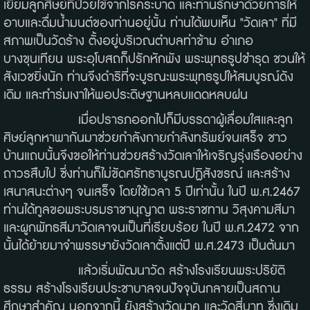
เยี่ยมลูกศิษย์ที่ป่วยไข้จากโรคระบาด และท่านรักษาด้วยการให้
อาบและดื่มน้ำมนต์ของท่านอยู่นั้น ท่านได้พบเห็น "วัดเลา" ที่มี
สภาพเป็นวัดร้าง ตั้งอยู่บริเวณตำบลท่าข้าม อำเภอ
บางขุนเทียน พระอุโบสถก็ปรักหักพัง พระพุทธรูปชำรุด ชวนให้
สังเวชยิ่งนัก ท่านจึงดำริที่จะบูรณะพระพุทธรูปให้สมบูรณ์ดัง
เดิม และทำร่มเงาให้พอประดิษฐานหลบแดดหลบฝน
เมื่อปรารภออกไปก็มีบรรดาผู้เลื่อมใสและลูก
ศิษย์ลูกหาพากันมาช่วยกำลังกายกำลังทรัพย์จนเสร็จ ชาว
บ้านแถบนั้นจึงขอให้ท่านช่วยสร้างวัดเลาให้เจริญรุ่งเรืองอย่าง
ถาวรสืบไป ซึ่งท่านก็ไม่ขัดศรัทธาบูรณปฏิสังขรณ์ และสร้าง
เสนาสนะต่างๆ จนเสร็จ โดยใช้เวลา 5 ปีเท่านั้น ในปี พ.ศ.2467
ท่านได้ทูลขอพระบรมราชานุญาต พระราชทาน วิสุงคามสีมา
และผูกพัทธสีมาวัดเลาจนเป็นที่เรียบร้อย ในปี พ.ศ.2472 จาก
นั้นได้ย้ายมาจำพรรษายังวัดเลาตั้งแต่ปี พ.ศ.2473 เป็นต้นมา
แล้วเริ่มพัฒนาวัด สร้างโรงเรียนพระปริยัติ
ธรรม สร้างโรงเรียนประชาบาลจนปัจจุบันกลายเป็นสถาน
ศึกษาสำคัญ นอกจากนี้ ยังสร้างวัดนาค และวัดสี่บาท ซึ่งเดิม