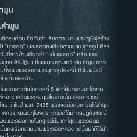
ำพูน
.
ลำพูน
่นก่อนเชื่อกันว่า เรียกตามนามพระฤาษีผู้สร้าง
าษี “นารอด” พระรอดคงเรียกตามนามพุทธรูป ศิลา
หาวันที่ชาวบ้านเรียกว่า “แม่พระรอด” หรือ พระ
ุทธ สิขีปฏิมา ที่พระนามจามเทวี อันเชิญมาจาก
อนที่จะพบพระรอดพระพุทธรูปองค์นี้ ที่พื้นผนังมี
นข้างทั้งสองด้าน
าวต้นรัชกาลที่ 5 แต่ที่สืบทราบมาได้จาก
เจ้าอาวาสวัดพระคงฤาษีในขณะนั้น และอาจารย์
ย ว่าในปี พ.ศ. 2435 พระเจดีย์วัดมหาวันได้ชำรุด
าหลวงเหมพินทุไพจิตร ทางวัดได้มีการปฏิสังขรณ์
้นได้พบพระรอดภายในกรุเจดีย์มากที่สุด พระรอดมี
งนั้นคงเรียกตามนามพระรอดหลวง แต่นั้นมาก็ได้นำ