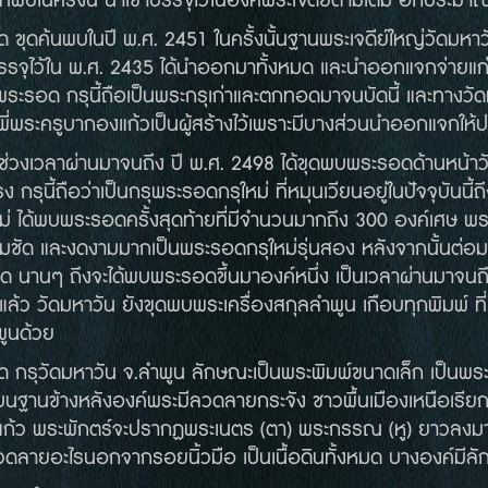
ี่พบในครั้งนี้ นำเข้าบรรจุไว้ในองค์พระเจดีย์ตามเดิม อีกประมา
ในปี พ.ศ. 2451 ในครั้งนั้นฐานพระเจดีย์ใหญ่วัดมหาวันชำร
รรจุไว้ใน พ.ศ. 2435 ได้นำออกมาทั้งหมด และนำออกแจกจ่ายแก่
รอด กรุนี้ถือเป็นพระกรุเก่าและตกทอดมาจนบัดนี้ และทางวัดมห
ุ่นพี่พระครูบากองแก้วเป็นผู้สร้างไว้เพราะมีบางส่วนนำออกแจกใ
าผ่านมาจนถึง ปี พ.ศ. 2498 ได้ขุดพบพระรอดด้านหน้าวัด 
ง กรุนี้ถือว่าเป็นกรุพระรอดกรุใหม่ ที่หมุนเวียนอยู่ในปัจจุบันนี
หม่ ได้พบพระรอดครั้งสุดท้ายที่มีจำนวนมากถึง 300 องค์เศษ พระ
ชัด และงดงามมากเป็นพระรอดกรุใหม่รุ่นสอง หลังจากนั้นต่อม
่ในวัด นานๆ ถึงจะได้พบพระรอดขึ้นมาองค์หนึ่ง เป็นเวลาผ่านมาจน
ว วัดมหาวัน ยังขุดพบพระเครื่องสกุลลำพูน เกือบทุกพิมพ์ ที
พูนด้วย
าวัน จ.ลำพูน ลักษณะเป็นพระพิมพ์ขนาดเล็ก เป็นพระปางมารวิช
ว้บนฐานข้างหลังองค์พระมีลวดลายกระจัง ชาวพื้นเมืองเหนือเรียกกัน
อนแก้ว พระพักตร์จะปรากฏพระเนตร (ตา) พระกรรณ (หู) ยาวลงมาเ
ีลวดลายอะไรนอกจากรอยนิ้วมือ เป็นเนื้อดินทั้งหมด บางองค์มี