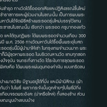
ณหนึ่งบาตร
ุด ทางวัดได้รื้อออกเสียและปฏิสังขรณ์ขึ้นใหม่
ข้าราชการและผู้ร่วมงานในขณะนั้น เป็นการพบพระ
าวันได้จัดพิธีสร้างพระรอดรุ่นใหม่บรรจุไว้แทน
ห้ประชาชนในขณะนั้น เรียกว่า พระรอด ครูบากองแก้ว
และใต้ถุนกุฏิพระ ได้พบพระรอดจำนวนเกือบ 300
้ถึงปี พ.ศ. 2506 ทางวัดมหาวันได้รื้อพื้นพระอุโบสถ
รอดรุ่นนี้มีผู้นำมาให้เช่า ในกรุงเทพจำนวนมาก พระ
าก็มีผู้ขุดหาพระรอด ในบริเวณลานวัด แทบทุกซอก
ถึงปัจจุบัน จนกระทั่งทางวัด ได้ระงับการขุดพระรอด
่พิเศษคือ ได้พบพระแผ่นดุนทองคำเงิน แบบเทริดขน
ัย มีฐานอยู่ใต้ที่นั่ง และมีผ้านิสีทนะ (ผ้า
ว่า ใบโพธิ์ เพราะกระจังนั้นดูคล้ายๆใบโพธิ์มีกิ่ง
กือบจรดพระอังสะ (บ่าหรือไหล่) ทั้งสองข้าง ส่วน
ลักษณะนูนบ้างแบนบ้าง