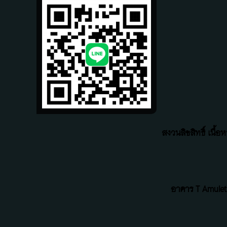
สงวนลิขสิทธิ์ เนื
อาคาร T Amulet