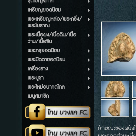
ชุดเบญจภาคี
เหรียญยอดนิยม
พระเหรียญหล่อ/พระกริ่ง/
พระโบราณ
พระเนื้อผง/เนื้อดิน/เนื้อ
ว่าน/เนื้อชิน
พระกรุยอดนิยม
พระปิดตายอดนิยม
เครื่องราง
พระบูชา
พระใหม่อนาคตไกล
เมนูสมาชิก
ลักษณะของผนังใบ