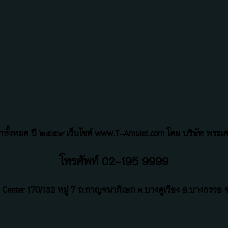
้อหาทั้งหมด ปี ๒๕๕๙ เว็บไซค์ www.T-Amulet.com โดย บริษัท พระเคร
โทรศัพท์ 02-195 9999
 Center
170/132 หมู่ 7 ถ
.
กาญจนาภิเษก ต.บางคูเวียง อ.บางกรวย จ