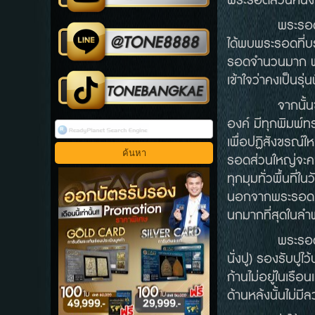
พระรอดส่วนหนึ่งท
พระรอด ขุดค้นพบ
ได้พบพระรอดที่บ
รอดจำนวนมาก พระ
เข้าใจว่าคงเป็นร
จากนั้นช่วงเวล
องค์ มีทุกพิมพ์ทร
เพื่อปฏิสังขรณ์ใ
รอดส่วนใหญ่จะคม
ทุกมุมทั่วพื้นที
นอกจากพระรอดแล้
นกมากที่สุดในลำ
พระรอด กรุวัดมห
นั่งปู) รองรับปูไ
ก้านไม่อยู่ในเรื
ด้านหล้งนั้นไม่ม