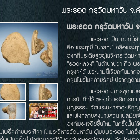
พระรอด กรุวัดมหาวัน จ.ล
พระรอด
กรุวัดมหาวัน
จ
พระรอด เป็นนามที่ผู้สันทัดรุ
คือ พระฤาษี “นารทะ” หรือพระฤ
องค์ที่ประดิษฐ์อยู่ในวิหาร วัดม
“รอดหลวง” ในตำนานว่า คือ พระพ
กรุงละโว้ พระนามนี้เรียกกันมาก่
กลุ่มโพธิ์ใบคล้ายรัศมี ปรากฏด้า
พระรอด มีการขุดพบครั้งแรกร
การบันทึกไว้ ของท่านอธิการทา 
บุญธรรม วัดพระมหาธาตุหริภุญไช
และพังทลายลงบางส่วน ในสมัยเจ้
องค์พระเจดีย์ขึ้นใหม่ ในครั้งนั
โพธิ์คล้ายพระศิลา ในพระวิหารวัดมหาวัน ผู้พบพระรอด ในครั้