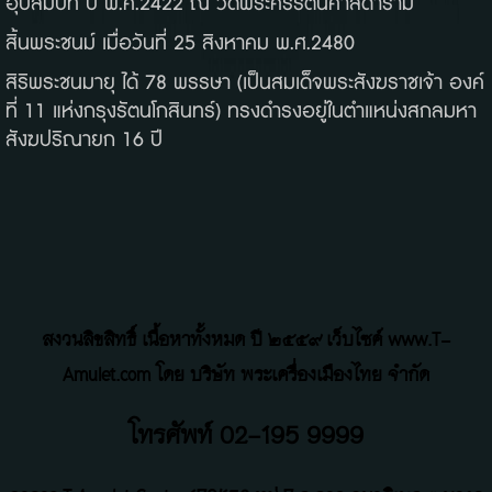
อุปสมบท ปี พ.ศ.2422 ณ วัดพระศรีรัตนศาสดาราม
สิ้นพระชนม์ เมื่อวันที่ 25 สิงหาคม พ.ศ.2480
สิริพระชนมายุ ได้ 78 พรรษา (เป็นสมเด็จพระสังฆราชเจ้า องค์
ที่ 11 แห่งกรุงรัตนโกสินทร์) ทรงดำรงอยู่ในตำแหน่งสกลมหา
สังฆปริณายก 16 ปี
สงวนลิขสิทธิ์ เนื้อหาทั้งหมด ปี ๒๕๕๙ เว็บไซค์ www.T-
Amulet.com โดย บริษัท พระเครื่องเมืองไทย จำกัด
โทรศัพท์ 02-195 9999