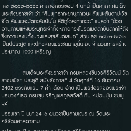
เลข ๒๔๐๒-๒๔๖๖ คาถาอักษรขอม 4 บทนี้ เป็นคาถา สมเด็จ
พระสังฆราชเจ้า ว่า “สัมพุทธาทะยานุภาเวนะ สัพพะสันตาปะวัช
ชิโต สัพพะสะมัตถะสัมปันโน สีติภูโตสะทาภะวะ” แปลว่า “ด้วย
อานุภาพแห่งพระพุทธเจ้าทั้งหลายทรงโปรดเมตตาบันดาลให้ถึง
ซึ่งความสงบทั้งปวงและสุขสันต์เสมอ” ส่วนเลข ๒๔๐๒-๒๔๖๖
เป็นปีประสูติ และปีที่ฉลองพระชนมายุนั่นเอง จำนวนการสร้าง
ประมาณ 1000 เหรียญ
สมเด็จพระสังฆราชเจ้า กรมหลวงชินวรสิริวัฒน์ วัด
ราชบพิธฯ ประสูติ สมัยรัชกาลที่ 4 วันศุกร์ที่ 16 ธันวาคม
2402 ตรงกับแรม 7 ค่ำ เดือน อ้าย เป็นพระโอรสของพระเจ้า
บรมวงศ์เธอ กรมขุนเจริญผลภูลสวัสดิ์ กับ หม่อมปุ่น ชมพู
นุช
บรรพชา ปี พ.ศ.2416 ผนวชเป็นสามเณร ณ วัดพระ
ศรีรัตนศาสดาราม