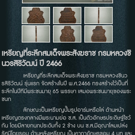
เหรียญที่ระลึกสมเด็จพระสังฆราช กรมหลวงชิ
นวรสิริวัฒน์ ปี
2466
เหรียญที่ระลึกสมเด็จพระสังฆราช กรมหลวงชินว
รสิริวัฒน์ รุ่นแรก จัดสร้างในปี พ.ศ.2466 ทรงสร้างไว้เป็นที่
ระลึกในปีทีมีพระชนมายุ 65 พรรษา เสมอพระชนมายุของพระ
ชนก
ลักษณะเป็นเหรียญปั๊มรูปอาร์มหรือโล่ ด้านหน้า
เหรียญตรงกลางมีพระนามย่อ ช.ส. เป็นตัวอักษรประดิษฐ์ไขว้
กัน โดยมีลายกนกประดับทั้ง 2 ข้าง บน ช.ส.มีอุณาโลมเปล่ง
รัศมีโดยรอบ ด้านหลังเหรียญ เป็นคาถาอักษรขอม 4 บท และ