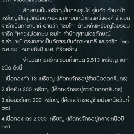
เวลา จึงมนต์ให้เป็นพิเศษ
ลักษณะเป็นเหรียญปั้มทรงรูปไข่ หูในตัว ด้านหน้า
เหรียญเป็นรูปเหมือนหลวงพ่อเกษมหน้าตรงครึ่งองค์ ข้างบน
จารึกเป็นภาษาบาลี อ่านว่า “เขมโก” ด้านหลังเหรียญโดยรอบ
จารึก “หลวงพ่อเกษม เขมโก สำนักสุสานไตรลักษณ์
จ.ลำปาง” ตรงกลางเป็นอักขระยันต์ภาษาบาลี และจารึก “๒๓
ต.ค.๑๗” หมายถึงปี พ.ศ. ที่จัดสร้าง
จำนวนการสร้าง รวมทั้งหมด 2,513 เหรียญ แยก
ชนิด ดังนี้
1.เนื้อทองคำ 13 เหรียญ (โค๊ตกงจักรอยู่ซ้ายมือดอกจันทร์)
2.เนื้อเงิน 300 เหรียญ (โค๊ตกงจักรอยู่ขวามือดอกจันทร์)
3.เนื้อนวะโลหะ 200 เหรียญ (โค๊ตกงจักรอยู่ซ้ายมือเหนือวันที่
๒๓)
4.เนื้อทองแดง 2,000 เหรียญ (โค๊ตกงจักรอยู่กลางเหนือปี
๑๗)