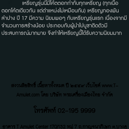
เหรียญรุ่นนี้มีโค้ตตอกกำกับทุกเหรียญ (ทุกเนื้อ
ตอกโค้ตเดียวกัน แต่ตำแหน่งไม่เหมือนกัน) เหรียญกองพัน
ลำปาง ปี 17 มีความ นิยมพอๆ กับเหรียญรุ่นแรก เนื่องจากมี
จำนวนการสร้างน้อย ประกอบกับผู้นำไปบูชาติดตัวมี
ประสบการณ์มากมาย จึงทำให้เหรียญนี้ได้รับความนิยมมาก
สงวนลิขสิทธิ์ เนื้อหาทั้งหมด ปี ๒๕๕๙ เว็บไซค์ www.T-
Amulet.com โดย บริษัท พระเครื่องเมืองไทย จำกัด
โทรศัพท์ 02-195 9999
อาคาร T Amulet Center
170/132 หมู่ 7 ถ
.
กาญจนาภิเษก ต.บางคู