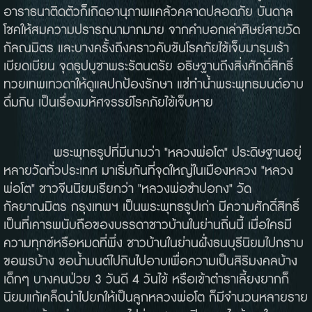
อาราธนาติดตัวก็เกิดอานุภาพแคล้วคลาดปลอดภัย บันดาล
โชคให้สมความปรารถนามากมาย จากคำบอกเล่าศิษย์สายวัด
กัลณมิตร และบางครั้งถึงคราวคับขันโรคภัยไข้เจ็บมารุมเร้า
เบียดเบียน จุดธูปบูชาพระรัตนตรัย อธิษฐานถึงสิ่งศักดิ์สิทธิ์
ทวยเทพเทวดาให้ดูแลปกป้องรักษา แช่ทำน้ำพระพุทธมนต์อาบ
ดื่มกิน เป็นเรื่องมหัศจรรย์โรคภัยไข้เจ็บหาย
พระพุทธรูปที่มีนามว่า "หลวงพ่อโต" ประดิษฐานอยู่
หลายวัดทั่วประเทศ มาเริ่มกันที่จุดใหญ่ในเมืองหลวง "หลวง
พ่อโต" ชาวจีนนิยมเรียกว่า "หลวงพ่อซำปอกง" วัด
กัลยาณมิตร กรุงเทพฯ เป็นพระพุทธรูปเก่า มีความศักดิ์สิทธิ์
เป็นที่เคารพนับถือของบรรดาชาวบ้านในย่านถิ่นนี้ เมื่อใครมี
ความทุกข์หรือหมดที่พึ่ง ชาวบ้านในย่านฝั่งธนบุรีนิยมไปกราบ
ขอพรบ้าง ขอน้ำมนต์ไปกินไปอาบเพื่อความเป็นสิริมงคลบ้าง
เด็กๆ บางคนป่วย 3 วันดี 4 วันไข้ หรือเข้าตำราเลี้ยงยากก็
นิยมแก้เคล็ดนำไปยกให้เป็นลูกหลวงพ่อโต ก็มีจำนวนหลายราย