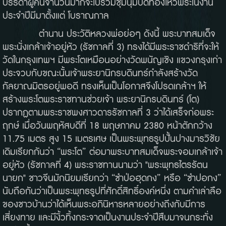
บรรดาผู้คนจำนวนมากจะไปร่วมชุมนุมปิดทองไหว้พระในงาน
ประจำปีมีมาตั้งแต่ โบราณกาล
ตำนาน ประวัติหลวงพ่อย่อๆ ดังนี้ พระบาทสมเด็จ
พระนั่งเกล้าเจ้าอยู่หัว (รัชกาลที่ 3) ทรงได้มีพระราชดำริที่จะให้
วัดในกรุงเทพฯ มีพระโตเหมือนอย่างวัดพนัญเชิง แขวงกรุงเก่า
ประจวบกับขณะนั้นเจ้าพระยานิกรบดินทร์กำลังสร้างวัด
กัลยาณมิตรอยู่พอดี ทรงเห็นเป็นโอกาสจึงโปรดเกล้าฯ ให้
สร้างพระโตพระราชทานช่วยเจ้า พระยานิกรบดินทร์ (โต)
ปรากฏตามพระราชพงศาวดารรัชกาลที่ 3 ว่าได้เสร็จก่อพระ
ฤกษ์ เมื่อวันพฤหัสบดีที่ 18 พฤษภาคม 2380 หน้าตักกว้าง
11.75 เมตร สูง 15 เมตรเศษ เป็นพระพุทธรูปปั้นปางมารวิชัย
เดิมเรียกกันว่า “พระโต” ต่อมาพระบาทสมเด็จพระจอมเกล้าเจ้า
อยู่หัว (รัชกาลที่ 4) พระราชทานนามว่า "พระพุทธไตรรัตน
นายก" ชาวจีนมักนิยมเรียกว่า “ซำป่อฮุดกง” หรือ “ซำปอกง”
นับถือกันว่าเป็นพระพุทธรูปที่ศักดิ์สิทธิ์องค์หนึ่ง ตามคำเล่าลือ
ของชาวบ้านว่าได้เห็นพระอภินิหารหลายอย่างถึงกับมีการ
เสี่ยงทาย และมีงิ้วทิ้งกระจาดเป็นงานประจำปีสืบมาจนกระทั่ง