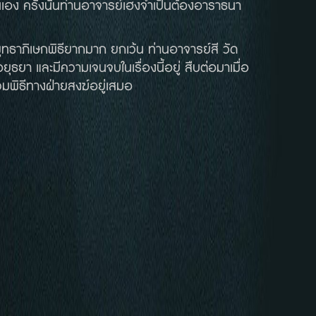
่นเอง ครั้งนั้นท่านอาจารย์เฮงจำเป็นต้องอาราธนา
ุทธาภิเษกพิธียากมาก ยกเว้น ท่านอาจารย์สี วัด
ุธยา และมีความเจนจบในเรื่องนี้อยู่ สืบต่อมาเมื่อ
มพิธีทางฝ่ายสงฆ์อยู่เสมอ