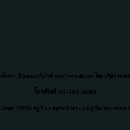
้อหาทั้งหมด ปี ๒๕๕๙ เว็บไซค์ www.T-Amulet.com โดย บริษัท พระเคร
โทรศัพท์ 02-195 9999
 Center
170/132 หมู่ 7 ถ
.
กาญจนาภิเษก ต.บางคูเวียง อ.บางกรวย จ