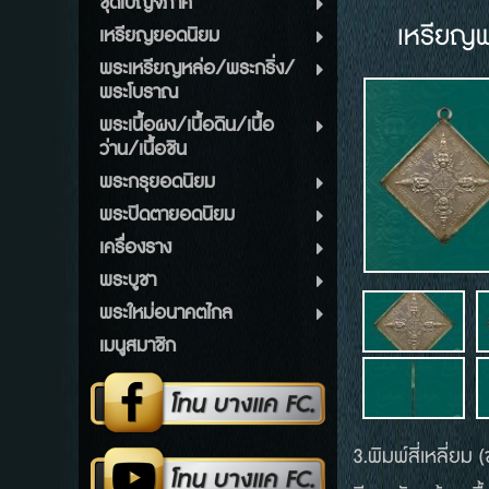
ชุดเบญจภาคี
เหรียญพร
เหรียญยอดนิยม
พระเหรียญหล่อ/พระกริ่ง/
พระโบราณ
พระเนื้อผง/เนื้อดิน/เนื้อ
ว่าน/เนื้อชิน
พระกรุยอดนิยม
พระปิดตายอดนิยม
เครื่องราง
พระบูชา
พระใหม่อนาคตไกล
เมนูสมาชิก
3.พิมพ์สี่เหลี่ยม