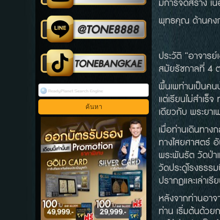
มีการจัดสร้าง เนื
พุทธคุณ ด้านคง
ประวัติ “อาจารย์
สมัยรัชกาลที่ 4 
พื้นเพท่านเป็นคน
แต่เรียนไม่สำเร็
เดียวกับ พระยาเพ
เมื่อท่านเดินทาง
ทางไสยศาสตร์ อั
พระพันรัต วัดป่
วัดประดู่โรงธรรม
ปรากฏและเล่าเรีย
หลังจากท่านอาจา
ท่าน เริ่มต้นด้ว