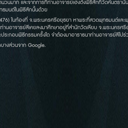
จำนวนมาก และจากการที่ท่านอาจารย์เฮงตั้งพิธีสักที่วัดหันตรานั
ธมนต์ในพิธีสักนั้นด้วย
2476) ในท้องที่ จ.พระนครศรีอยุธยา หาพระที่สวดพุทธมนต์และพ
าะท่านอาจารย์สีเคยลงมาศึกษาอยู่ที่สำนักวัดเลียบ จ.พระนครศรีอย
ะประกอบพิธีกรรมครั้งใด จำต้องมาอาราธนาท่านอาจารย์สีไปร่ว
บางส่วนจาก Google.