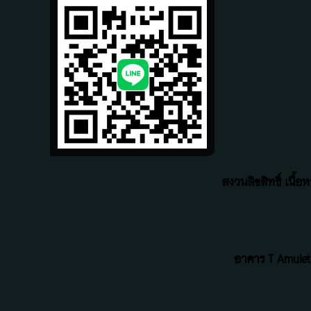
สงวนลิขสิทธิ์ เนื
อาคาร T Amulet