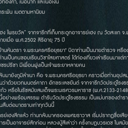
้อทองคำ, เนื้อนาก และเนื้อเงิน
กระพัน เมตตามหานิยม
เฮง ไพรยวัล” จากจารึกที่เก็บกระดูกอาจารย์เฮง ณ วัดสะแก จ.พร
ตายเมื่อ พ.ศ.2502 สิริอายุ 75 ปี
บ้านหันตรา จ.พระนครศรีอยุธยา" บิดาท่านเป็นนายตำรวจ หรือผู้
จ ท่านเป็นคนชอบเรียนวิชาไสยศาสตร์ ได้ท่องเที่ยวเล่าเรียนมาแต่
ชรปรีชา มีเพื่อนฝูงเป็นเจ้าพระยาหลายคน
กลับมายังภูมิลำเนา คือ จ.พระนครศรีอยุธยา คราวเมื่อท่านอุป
นว่าด้วยเวทมนตร์คาถา อักขระเลขยันต์ จากจารึกวัดประดู่โรงธ
าแก้ว หรือในรัชสมัยสมเด็จพระนเรศวรมหาราช (พ.ศ.2133-2148)
นี้อย่างพร้อมสรรพ ตำรับวัดประดู่โรงธรรม เป็นแม่บทของตำราที
นสืบต่อมาตราบเท่าทุกวันนี้
รย์เฮงสึกแล้ว ท่านกลับมาครองเพศฆราวาส เริ่มปรากฏชื่อเสีย
ยการเป็นอาจารย์สักก่อน หลวงปู่สีเล่าว่า ครั้งกบฏบวรเดช ในสม