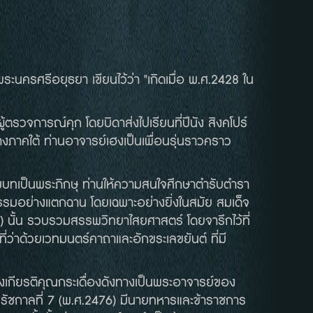
ะนครศรีอยุธยา เขียนไว้ว่า "เกิดเมื่อ พ.ศ.2428 ใน
ตรวจการณ์คุก โดยบิดาส่งไปเรียนที่ปีนัง สิงคโปร์
ทางภาคใต้ ท่านอาจารย์เฮงเป็นเพื่อนรุ่นราวคราว
สมบทเป็นพระภิกษุ ท่านให้ความสนใจศึกษาตำรับตำรา
รรมอย่างแตกฉาน โดยเฉพาะอย่างยิ่งในสมัย สมเด็จ
 นั้น รวบรวมสรรพวิทยาไสยศาสตร์ โดยจารึกไว้ที่
่ว่าด้วยเวทมนตร์คาถาและอักขระเลขยันต์ ที่มี
งเกียรติคุณกระเดื่องดังทางเป็นพระอาจารย์ของ
ัยรัชกาลที่ 7 (พ.ศ.2476) มีนายทหารและข้าราชการ