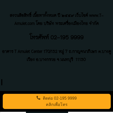
สงวนลิขสิทธิ์ เนื้อหาทั้งหมด ปี ๒๕๕๙ เว็บไซค์ www.T-
Amulet.com โดย บริษัท พระเครื่องเมืองไทย จำกัด
โทรศัพท์ 02-195 9999
อาคาร T Amulet Center
170/132 หมู่ 7 ถ
.
กาญจนาภิเษก ต.บางคู
เวียง อ.บางกรวย จ.นนทบุรี
11130
ติดต่อ
02-195 9999
คลิกเพื่อโทร