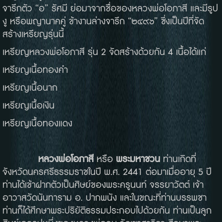
จารึกตัว “อ” รัศมี ย่อมาจากชื่อของหลวงพ่อโอภาสี และมีรูป
งู หรือพญานาคคู่ ข้างานล่างจารึก “๒๔๙๖” ซึ่งเป็นปีที่จัด
สร้างเหรียญรุ่นนี้
เหรียญหลวงพ่อโอภาสี รุ่น 2 จัดสร้างด้วยกัน 4 เนื้อได้แก่
เหรียญเนื้อทองคำ
เหรียญเนื้อนาก
เหรียญเนื้อเงิน
เหรียญเนื้อทองแดง
หลวงพ่อโอภาสี
หรือ
พระมหาชวน
ท่านเกิดที่
จังหวัดนครศรีธรรมราชในปี พ.ศ. 2441 ต่อมาเมื่ออายุ 5 ปี
ท่านได้เข้าฝากตัวเป็นศิษย์ของพระครูนนท์ จรรยาวัตต์ เจ้า
อาวาสวัดนันทาราม อ. ปากพนัง และในขณะที่ท่านบรรพชา
ท่านก็ได้ศึกษาพระปริยัติธรรมประกอบไปด้วยกัน ท่านเป็นลูก