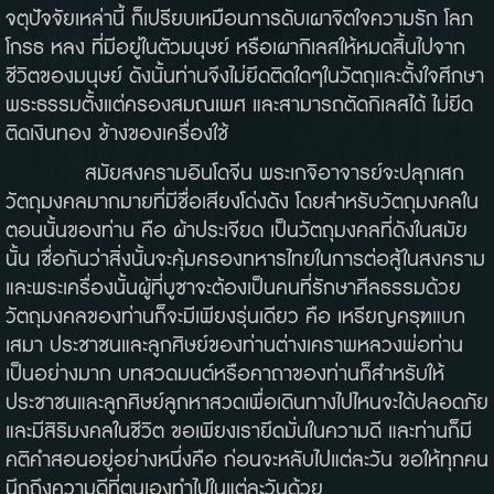
จตุปัจจัยเหล่านี้ ก็เปรียบเหมือนการดับเผาจิตใจความรัก โลภ
โกรธ หลง ที่มีอยู่ในตัวมนุษย์ หรือเผากิเลสให้หมดสิ้นไปจาก
ชีวิตของมนุษย์ ดังนั้นท่านจึงไม่ยึดติดใดๆในวัตถุและตั้งใจศึกษา
พระธรรมตั้งแต่ครองสมณเพศ และสามารถตัดกิเลสได้ ไม่ยึด
ติดเงินทอง ข้างของเครื่องใช้
สมัยสงครามอินโดจีน พระเกจิอาจารย์จะปลุกเสก
วัตถุมงคลมากมายที่มีชื่อเสียงโด่งดัง โดยสำหรับวัตถุมงคลใน
ตอนนั้นของท่าน คือ ผ้าประเจียด เป็นวัตถุมงคลที่ดังในสมัย
นั้น เชื่อกันว่าสิ่งนั้นจะคุ้มครองทหารไทยในการต่อสู้ในสงคราม
และพระเครื่องนั้นผู้ที่บูชาจะต้องเป็นคนที่รักษาศีลธรรมด้วย
วัตถุมงคลของท่านก็จะมีเพียงรุ่นเดียว คือ เหรียญครุฑแบก
เสมา ประชาชนและลูกศิษย์ของท่านต่างเคราพหลวงพ่อท่าน
เป็นอย่างมาก บทสวดมนต์หรือคาถาของท่านก็สำหรับให้
ประชาชนและลูกศิษย์ลูกหาสวดเพื่อเดินทางไปไหนจะได้ปลอดภัย
และมีสิริมงคลในชีวิต ขอเพียงเรายึดมั่นในความดี และท่านก็มี
คติคำสอนอยู่อย่างหนึ่งคือ ก่อนจะหลับไปแต่ละวัน ขอให้ทุกคน
นึกถึงความดีที่ตนเองทำไปในแต่ละวันด้วย