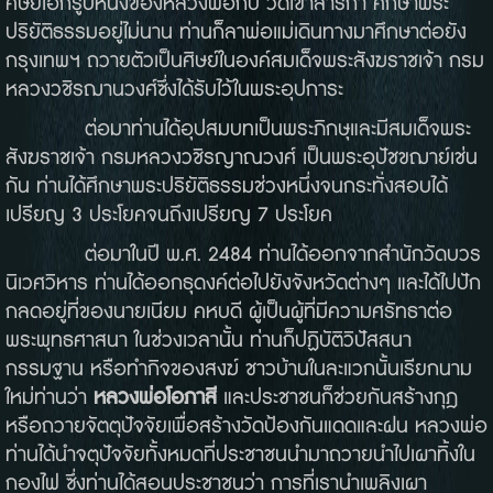
ศิษย์เอกรูปหนึ่งของหลวงพ่อกบ วัดเขาสาริกา ศึกษาพระ
ปริยัติธรรมอยู่ไม่นาน ท่านก็ลาพ่อแม่เดินทางมาศึกษาต่อยัง
กรุงเทพฯ ถวายตัวเป็นศิษย์ในองค์สมเด็จพระสังฆราชเจ้า กรม
หลวงวชิรฌานวงศ์ซึ่งได้รับไว้ในพระอุปการะ
ต่อมาท่านได้อุปสมบทเป็นพระภิกษุและมีสมเด็จพระ
สังฆราชเจ้า กรมหลวงวชิรญาณวงศ์ เป็นพระอุปัชขฌาย์เช่น
กัน ท่านได้ศึกษาพระปริยัติธรรมช่วงหนึ่งจนกระทั่งสอบได้
เปรียญ 3 ประโยคจนถึงเปรียญ 7 ประโยค
ต่อมาในปี พ.ศ. 2484 ท่านได้ออกจากสำนักวัดบวร
นิเวศวิหาร ท่านได้ออกธุดงค์ต่อไปยังจังหวัดต่างๆ และได้ไปปัก
กลดอยู่ที่ของนายเนียม คหบดี ผู้เป็นผู้ที่มีความศรัทธาต่อ
พระพุทธศาสนา ในช่วงเวลานั้น ท่านก็ปฏิบัติวิปัสสนา
กรรมฐาน หรือทำกิจของสงฆ์ ชาวบ้านในละแวกนั้นเรียกนาม
ใหม่ท่านว่า
หลวงพ่อโอภาสี
และประชาชนก็ช่วยกันสร้างกุฎ
หรือถวายจัตตุปัจจัยเพื่อสร้างวัดป้องกันแดดและฝน หลวงพ่อ
ท่านได้นำจตุปัจจัยทั้งหมดที่ประชาชนนำมาถวายนำไปเผาทิ้งใน
กองไฟ ซึ่งท่านได้สอนประชาชนว่า การที่เรานำเพลิงเผา