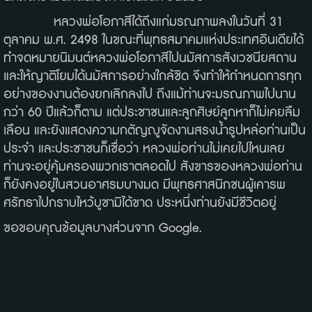
หลวงพ่อโอภาสีได้ถึงแก่มรณภาพลงในวันที่ 31
ตุลาคม พ.ศ. 2498 ในขณะที่พุทธสมาคมแห่งประเทศอินเดียได้
ทำจดหมายนิมนต์หลวงพ่อโอภาสีไปนมัสการสังเวชนียสถาน
และให้ญาติโยมได้นมัสการอย่างใกล้ชิด จึงทำให้กำหนดการทุก
อย่างของงานต้องยกเลิกลงไป ถึงแม้ท่านจะมรณภาพไปนาน
กว่า 60 ปีแล้วก็ตาม แต่ประชาชนและลูกศิษย์ลูกหาก็ไม่เคยลืม
เลือน และยังแสดงความกตัญญูจัดงานสรงน้ำรูปหล่อท่านเป็น
ประจำ และประชาชนก็เชื่อว่า หลวงพ่อท่านไม่เคยไปไหนเลย
ท่านจะอยู่คุ้มครองพวกเราตลอดไป สังขารของหลวงพ่อท่าน
ก็ยังคงอยู่ในสวนอาศรมบางมด มีพุทธศาสนิกชนผู้เคารพ
ศรัทธาไปกราบไหว้บูชามิได้ขาด ประหนึ่งท่านยังมีชีวิตอยู่
ขอขอบคุณข้อมูลบางส่วนจาก Google.