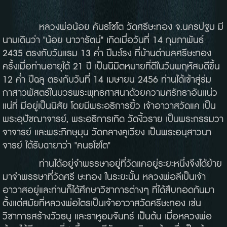
หลวงพ่อน้อย คันธโชโต วัดศรีษะทอง จ.นครปฐม มี
นามเดินว่า "น้อย นาวารัตน์" เกิดเมื่อวันที่ 14 กุมภาพันธ์
2435 ตรงกับวันแรม 13 ค่ำ ปีมะโรง ที่บ้านตำบลศรีษะทอง
ครั้งเมื่อท่านอายุได้ 21 ปี เป็นนิมิตหมายที่ดีในวันพฤหัสบดีขึ้น
12 ค่ำ ปีฉลู ตรงกับวันที่ 14 เมษายน 2456 ท่านได้เข้าสู่ร่ม
กาสาวพัสตร์ในบวรพระพุทธศาสนาด้วยความศรัทธาอันแน่ว
แน่ที่ มีอยู่เป็นนิสัย โดยมีพระอธิการยิ้ว เจ้าอาวาสวัดแค เป็น
พระอุปัชฌาจารย์, พระอธิการเกิด วัดงิ้วราย เป็นพระกรรมวา
จาจารย์ และพระภิกษุมุน วัดกลางคูเวียง เป็นพระอนุสาวนา
จารย์ ได้รับฉายาว่า
"คนธโชโต"
ท่านได้อยู่จำพรรษาอยู่ที่วัดแคอยู่ระยะหนึ่งจึงได้ย้าย
มาจำพรรษาที่วัดศรี ษะทอง ในระยะนั้น หลวงพ่อลีเป็นเจ้า
อาวาสอยู่และท่านก็ได้ศึกษาวิชาการต่างๆ ที่ได้สืบทอดกันมา
ตั้งแต่สมัยที่หลวงพ่อไตรเป็นเจ้าอาวาสวัดศรีษะทอง เช่น
วิชาการสร้างวัวธนู และราหูอมจันทร์ เป็นต้น เมื่อหลวงพ่อ