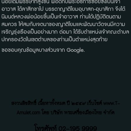
น้อยได้มีพรรษาที่สูงขึ้น พอดีกับพระอธิการช้อยซึ่งเป็นเจ้า
อาวาส ได้ลาสิกขาไป บรรดาญาติโยมอุบาสก-อุบาสิกา จึงได้
นิมนต์หลวงพ่อน้อยขึ้นเป็นเจ้าอาวาส ท่านได้ปฏิบัติตนตาม
สมควร ให้สมกับเจตนาของญาติโยมและพัฒนาวัดจนมีความ
เจริญรุ่งเรืองเป็นอย่างมาก ต่อมา ได้รับตำแหน่งเจ้าคณะตำบล
ปกครองวัดในเขตตำบลของท่านเป็นตำแหน่งสุดท้าย
ขอขอบคุณข้อมูลบางส่วนจาก Google.
สงวนลิขสิทธิ์ เนื้อหาทั้งหมด ปี ๒๕๕๙ เว็บไซค์ www.T-
Amulet.com โดย บริษัท พระเครื่องเมืองไทย จำกัด
โทรศัพท์ 02-195 9999