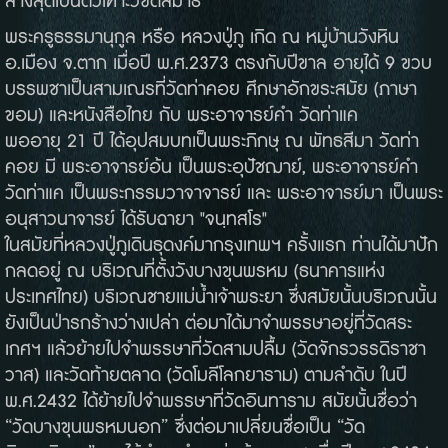
ล่างสุดเป็นตัวเฑาะว์ขัดสมา
ธิ
พระครูธรรมานุกูล หรือ หลวงปู่ภู เกิด ณ หมู่บ้านวังหิน
อ.เมือง จ.ตาก เมื่อปี พ.ศ.2373 ตรงกับปีขาล อายุได้ 9 ขวบ
บรรพชาเป็นสามเณรที่วัดท่าคอย ศึกษาอักขระสมัย (ภาษา
ขอม) และหนังสือไทย กับ พระอาจารย์คำ วัดท่าแค
พออายุ 21 ปี ได้อุปสมบทเป็นพระภิกษุ ณ พัทธสีมา วัดท่า
คอย มี พระอาจารย์อ้น เป็นพระอุปัชฌาย์, พระอาจารย์คำ
วัดท่าแค เป็นพระกรรมวาจาจารย์ และ พระอาจารย์มา เป็นพระ
อนุสาวนาจารย์ ได้รับฉายา "จนฺทสโร"
ในสมัยที่หลวงปู่ภูเดินธุดงค์มากรุงเทพฯ ครั้งแรก ท่านได้มาปัก
กลดอยู่ ณ บริเวณที่ตั้งวังบางขุนพรหม (ธนาคารแห่ง
ประเทศไทย) บริเวณชายแม่น้ำเจ้าพระยา ซึ่งสมัยนั้นบริเวณนั้น
ยังเป็นป่ารกร้างว่างเปล่า ต่อมาได้มาจำพรรษาอยู่ที่วัดสระ
เกศฯ แล้วย้ายไปจำพรรษาที่วัดสามปลื้ม (วัดจักรวรรดิราชา
วาส) และวัดท้ายตลาด (วัดโมลีโลกยาราม) ตามลำดับ ในปี
พ.ศ.2432 ได้ย้ายไปจำพรรษาที่วัดอินทาราม สมัยนั้นชื่อว่า
“วัดบางขุนพรหมนอก” ซึ่งต่อมาเปลี่ยนชื่อเป็น “วัด