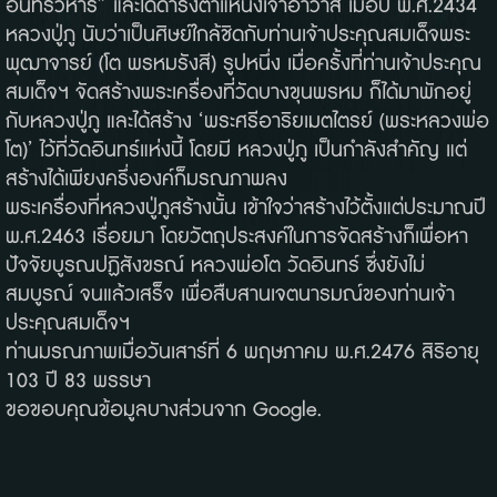
อินทรวิหาร” และได้ดำรงตำแหน่งเจ้าอาวาส เมื่อปี พ.ศ.2434
หลวงปู่ภู นับว่าเป็นศิษย์ใกล้ชิดกับท่านเจ้าประคุณสมเด็จพระ
พุฒาจารย์ (โต พรหมรังสี) รูปหนึ่ง เมื่อครั้งที่ท่านเจ้าประคุณ
สมเด็จฯ จัดสร้างพระเครื่องที่วัดบางขุนพรหม ก็ได้มาพักอยู่
กับหลวงปู่ภู และได้สร้าง ‘พระศรีอาริยเมตไตรย์ (พระหลวงพ่อ
โต)’ ไว้ที่วัดอินทร์แห่งนี้ โดยมี หลวงปู่ภู เป็นกำลังสำคัญ แต่
สร้างได้เพียงครึ่งองค์ก็มรณภาพลง
พระเครื่องที่หลวงปู่ภูสร้างนั้น เข้าใจว่าสร้างไว้ตั้งแต่ประมาณปี
พ.ศ.2463 เรื่อยมา โดยวัตถุประสงค์ในการจัดสร้างก็เพื่อหา
ปัจจัยบูรณปฏิสังขรณ์ หลวงพ่อโต วัดอินทร์ ซึ่งยังไม่
สมบูรณ์ จนแล้วเสร็จ เพื่อสืบสานเจตนารมณ์ของท่านเจ้า
ประคุณสมเด็จฯ
ท่านมรณภาพเมื่อวันเสาร์ที่ 6 พฤษภาคม พ.ศ.2476 สิริอายุ
103 ปี 83 พรรษา
ขอขอบคุณข้อมูลบางส่วนจาก Google.