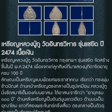
เหรียญหลวงปู่ภู วัดอินทรวิหาร รุ่นแซยิด ปี
2474 เนื้อเงิน
เหรียญหลวงปู่ภู วัดอินทรวิหาร กรุงเทพฯ รุ่นแซยิด จัดสร้าง
ขึ้นในปี พ.ศ.2474 เพื่อแจกแก่ลูกศิษย์ที่มาแสดงมุทิตาจิตอายุ
ครบ 100 ปี
ลักษณะเป็นเหรียญแบบพัดยศพระราชาคณะ เรียกว่า ทรงพุ่ม
ข้าวบิณฑ์ ด้านหน้าเหรียญตรงกลางเป็นรูปเหมือน หลวงปู่ภู
นั่งขัดสมาธิเต็มองค์บนอาสนะ ใต้อาสนะจารึกว่า “อายุครบ
๑๐๐ ปี” ด้านหลังเหรียญเป็นยันต์นูนแถวเดียว ด้านบนเป็น
อุณาโลม แถวที่สองพระจันทร์ครึ่งเสี้ยว ตรงกลางเป็นตัวอุ