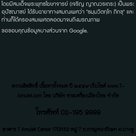
โดยมีสมเด็จพระพุทธโฆษาจารย์ (เจริญ ญาณวรเถระ) เป็นพระ
อุปัชฌาชย์ ได้รับฉายาทางสมณเพศว่า "ธมฺมวิตกฺโก ภิกขุ" และ
ท่านก็ได้ครองสมเพศตลอดมาจนถึงมรณภาพ
ขอขอบคุณข้อมูลบางส่วนจาก Google.
สงวนลิขสิทธิ์ เนื้อหาทั้งหมด ปี ๒๕๕๙ เว็บไซค์ www.T-
Amulet.com โดย บริษัท พระเครื่องเมืองไทย จำกัด
โทรศัพท์ 02-195 9999
อาคาร T Amulet Center
170/132 หมู่ 7 ถ
.
กาญจนาภิเษก ต.บางคู