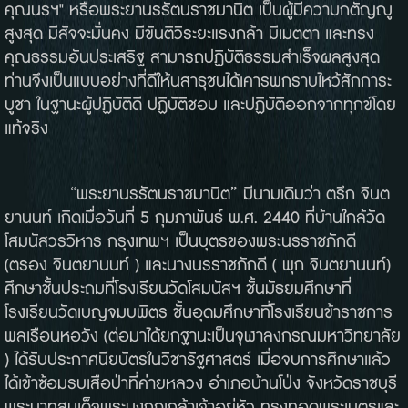
คุณนรฯ" หรือพระยานรรัตนราชมานิต เป็นผู้มีความกตัญญู
สูงสุด มีสัจจะมั่นคง มีขันติวิระยะแรงกล้า มีเมตตา และทรง
คุณธรรมอันประเสริฐ สามารถปฏิบัติธรรมสำเร็จผลสูงสุด
ท่านจึงเป็นแบบอย่างที่ดีให้นสาธุชนได้เคารพกราบไหว้สักการะ
บูชา ในฐานะผู้ปฏิบัติดี ปฏิบัติชอบ และปฏิบัติออกจากทุกข์โดย
แท้จริง
“พระยานรรัตนราชมานิต” มีนามเดิมว่า ตรึก จินต
ยานนท์ เกิดเมื่อวันที่ 5 กุมภาพันธ์ พ.ศ. 2440 ที่บ้านใกล้วัด
โสมนัสวรวิหาร กรุงเทพฯ เป็นบุตรของพระนรราชภักดี
(ตรอง จินตยานนท์ ) และนางนรราชภักดี ( พุก จินตยานนท์)
ศึกษาชั้นประถมที่โรงเรียนวัดโสมนัสฯ ชั้นมัธยมศึกษาที่
โรงเรียนวัดเบญจมบพิตร ชั้นอุดมศึกษาที่โรงเรียนข้าราชการ
พลเรือนหอวัง (ต่อมาได้ยกฐานะเป็นจุฬาลงกรณมหาวิทยาลัย
) ได้รับประกาศนียบัตรในวิชารัฐศาสตร์ เมื่อจบการศึกษาแล้ว
ได้เข้าซ้อมรบเสือป่าที่ค่ายหลวง อำเภอบ้านโป่ง จังหวัดราชบุรี