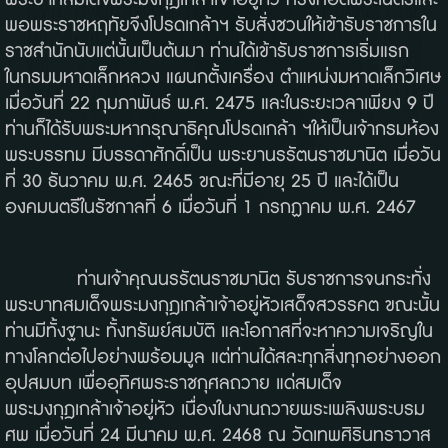
พระบาทสมเด็จพระมงกุฎเกล้าเจ้าอยู่หัว ทรงทอดพระเนตรและ
พอพระราชหฤทัยจึงโปรดเกล้าฯ รับสั่งชวนให้เข้ารับราชการใน
ราชสำนักนับแต่นั้นเป็นต้นมา ท่านได้เข้ารับราชการเริ่มแรก
ในกรมมหาดเล็กหลวง แผนกตั้งเครื่อง ตำแหน่งมหาดเล็กวิเศษ
เมื่อวันที่ 22 กุมภาพันธ์ พ.ศ. 2475 และในระยะเวลาเพียง 9 ปี
ท่านก็ได้รับพระมหากรุณาธิคุณโปรดเกล้า ฯให้เป็นเจ้ากรมห้อง
พระบรรทม มีบรรดาศักดิ์เป็น พระยานรรัตนราชมานิต เมื่อวัน
ที่ 30 ธันวาคม พ.ศ. 2465 ขณะที่มีอายุ 25 ปี และได้เป็น
องคมนตรีในรัชกาลที่ 6 เมื่อวันที่ 1 กรกฏาคม พ.ศ. 2467
ท่านเจ้าคุณนรรัตนราชมานิต รับราชการจนกระทั่ง
พระบาทสมเด็จพระมงกุฎเกล้าเจ้าอยู่หัวเสด็จสวรรคต ขณะนั้น
ท่านมีทั้งฐานะ ทั้งทรัพย์สมบัติ และโอกาสที่จะหาความเจริญใน
ทางโลกต่อไปอย่างพร้อมมูล แต่ท่านได้สละทุกสิ่งทุกอย่างออก
อุปสมบท เพื่ออุทิศพระราชกุศลถวาย แด่สมเด็จ
พระมงกุฎเกล้าเจ้าอยู่หัว เนื่องในงานถวายพระเพลิงพระบรม
ศพ เมื่อวันที่ 24 มีนาคม พ.ศ. 2468 ณ วัดเทพศิรินทราวาส