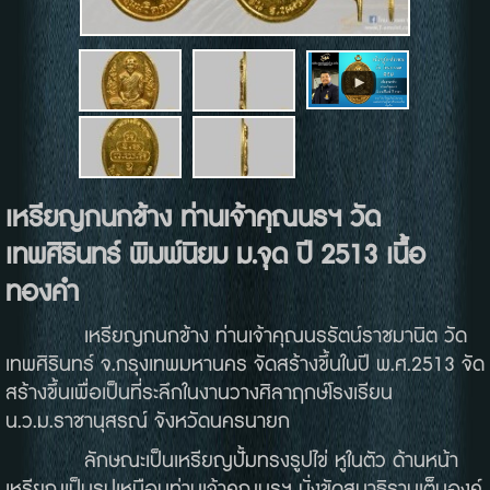
เหรียญกนกข้าง
ท่านเจ้าคุณนรฯ
วัด
เทพศิรินทร์
พิมพ์นิยม
ม
.
จุด
ปี
2513
เนื้อ
ทองคำ
เหรียญกนกข้าง ท่านเจ้าคุณนรรัตน์ราชมานิต วัด
เทพศิรินทร์ จ.กรุงเทพมหานคร จัดสร้างขึ้นในปี พ.ศ.2513 จัด
สร้างขึ้นเพื่อเป็นที่ระลึกในงานวางศิลาฤกษ์โรงเรียน
น.ว.ม.ราชานุสรณ์ จังหวัดนครนายก
ลักษณะเป็นเหรียญปั้มทรงรูปไข่ หูในตัว ด้านหน้า