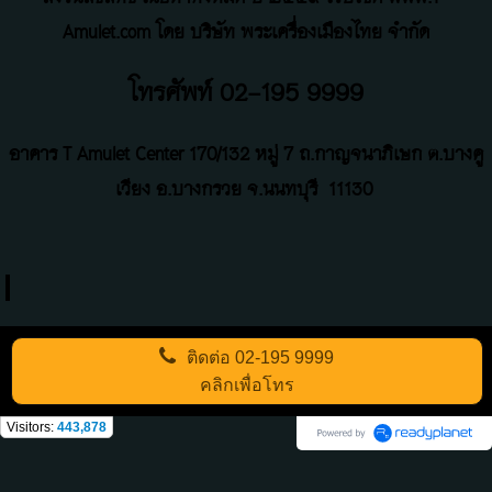
Amulet.com โดย บริษัท พระเครื่องเมืองไทย จำกัด
โทรศัพท์ 02-195 9999
อาคาร T Amulet Center
170/132 หมู่ 7 ถ
.
กาญจนาภิเษก ต.บางคู
เวียง อ.บางกรวย จ.นนทบุรี
11130
ติดต่อ
02-195 9999
คลิกเพื่อโทร
Visitors:
443,878