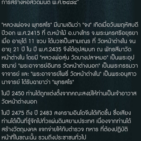
การสร้างหอสวดมนต์ พ.ศ.๒๔๘๔”
"หลวงพ่อจง พุทธสโร" มีนามเดิมว่า "จง" เกิดเมื่อวันพฤหัสบดี
ปีวอก พ.ศ.2415 ที่ ต.หน้าไม้ อ.บางไทร จ.พระนครศรีอยุธยา
เมื่อ อายุได้ 11 ขวบ ได้บวชเป็นสามเณร ที่ วัดหน้าต่างใน จน
อายุ 21 ปี ใน ปี พ.ศ.2435 จึงได้อุปสมบท ณ พัทธสีมาวัด
หน้าต่างใน โดยมี "หลวงพ่อสุ่น วัดบางปลาหมอ" เป็นพระอุป
ชฌาย์ "พระอาจารย์อินทร วัดหน้าต่างนอก" เป็นพระกรรมวา
จาจารย์ และ "พระอาจารย์โพธิ์ วัดหน้าต่างใน" เป็นพระอนุสาว
นาจารย์ ได้รับฉายาว่า "พุทธสโร"
ในปี 2450 ท่านได้ถูกแต่งตั้งจากคณะสงฆ์ให้ท่านเป็นเจ้าอาวาส
วัดหน้าต่างนอก
ในปี 2475 ถึง ปี 2483 สงครามอินโดจีนได้เกิดขึ้น ชื่อเสียง
ท่านได้เป็นที่รู้จักไปทั่วแผ่นดินสยามประเทศ เนื่องจากท่านได้
สร้างวัตถุมงคล แจกจ่ายให้กับตำรวจ ทหาร ที่ต้องปฏิบัติ
หน้าที่ในขณะนั้น รวมถึงประชาชนทั่วไป