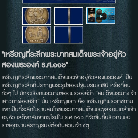
"เหรียญที่ระลึกพระบาทสมเด็จพระเจ้าอยู่หัว
สองพระองค์ ร.ศ.๑๑๖"
เหรียญที่ระลึกพระบาทสมเด็จพระเจ้าอยู่หัวสองพระองค์ เป็น
เหรียญที่ระลึกที่ปรากฏพระรูปของปฐมบรมราชินี หรือที่คน
ทั่วๆ ไป มักจะเรียกพระนามของพระองค์ว่า “สมเด็จพระนางเจ้า
เสาวภาผ่องศรีฯ” นั้น เหรียญแรก คือ เหรียญที่พระราชทาน
แจกเป็นที่ระลึกในงานสมโภชพระบาทสมเด็จพระจุลจอมเกล้าเจ้า
อยู่หัว เสด็จกลับจากยุโรปใน ร.ศ.๑๑๖ ที่จัดขึ้นที่บริเวณพระ
ราชอุทยานสราญรมย์ต่อกับสวนเจ้าเชตุ