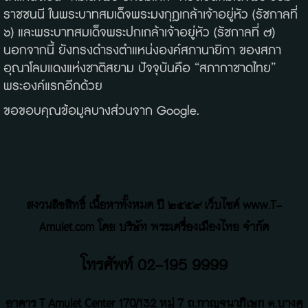
ราชชนนี ในพระบาทสมเด็จพระมงกุฎเกล้าเจ้าอยู่หัว (รัชกาลที่
๖) และพระบาทสมเด็จพระปกเกล้าเจ้าอยู่หัว (รัชกาลที่ ๗)
นอกจากนี้ ยังทรงดำรงตำแหน่งองค์สภานายิกา ของสภา
อุณาโลมแดงแห่งชาติสยาม ปัจจุบันคือ “สภากาชาดไทย”
พระองค์แรกอีกด้วย
ขอขอบคุณข้อมูลบางส่วนจาก Google.
สงวนลิขสิทธิ์ เนื้อหาทั้งหมด ปี ๒๕๕๙ เว็บไซค์ www.T-
Amulet.com โดย บริษัท พระเครื่องเมืองไทย จำกัด
โทรศัพท์ 02-195 9999
อาคาร T Amulet Center
170/132 หมู่ 7 ถ
.
กาญจนาภิเษก ต.บางคู