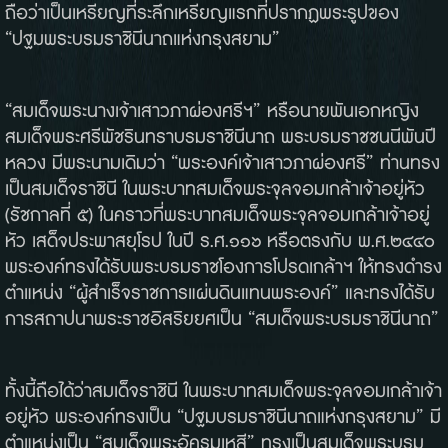
ถือว่าเป็นเหรียญที่ระลึกเหรียญแรกที่ปรากฏพระรูปของ
“ปฐมพระบรมราชินีนาถแห่งกรุงสยาม”
“สมเด็จพระนางเจ้าเสาวภาผ่องศรีฯ” หรือนายพันเอกหญิง
สมเด็จพระศรีพัชรินทราบรมราชินีนาถ พระบรมราชชนนีพันปี
หลวง มีพระนามเดิมว่า “พระองค์เจ้าเสาวภาผ่องศรี” ท่านทรง
เป็นสมเด็จราชินี ในพระบาทสมเด็จพระจุลจอมเกล้าเจ้าอยู่หัว
(รัชกาลที่ ๕) ในคราวที่พระบาทสมเด็จพระจุลจอมเกล้าเจ้าอยู่
หัว เสด็จประพาสยุโรป ในปี ร.ศ.๑๑๖ หรือตรงกับ พ.ศ.๒๔๔๐
พระองค์ทรงได้รับพระบรมราชโองการโปรดเกล้าฯ ให้ทรงดำรง
ตำแหน่ง “ผู้สำเร็จราชการแผ่นดินแทนพระองค์” และทรงได้รับ
การสถาปนาพระราชอิสริยยศเป็น “สมเด็จพระบรมราชินีนาถ”
ทั้งนี้ถือได้ว่าสมเด็จราชินี ในพระบาทสมเด็จพระจุลจอมเกล้าเจ้า
อยู่หัว พระองค์ทรงเป็น “ปฐมบรมราชินีนาถแห่งกรุงสยาม” มี
ตำแหน่งเป็น “สมเด็จพระอัครมเหสี” ทรงเป็นสมเด็จพระบรม