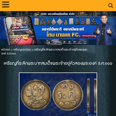
หน้าแรก
>
เหรียญยอดนิยม
>
เหรียญที่ระลึกพระบาทสมเด็จพระเจ้าอยู่หัวสองพระ
องค์ ร.ศ.๑๑๖
เหรียญที่ระลึกพระบาทสมเด็จพระเจ้าอยู่หัวสองพระองค์ ร.ศ.๑๑๖