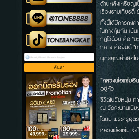
ด้านหลังเหรียญเ
เรื่องรามเกียรติ์
ทั้งนี้ได้มีการลง
ในทางคุ้มกัน เน้
กฎไว้ด้วย คือ "ม
กลาง คือยันต์ "ท
พุทธคุณล้ำเลิศใ
“​
หลวงพ่อแช่ม
อิ
อยู่หัว
ชีวิตในวัยหนุ่ม 
ณ วัดสะพานเนีย
โดยมี พระครูอุตร
หลวงพ่อแช่ม จึ