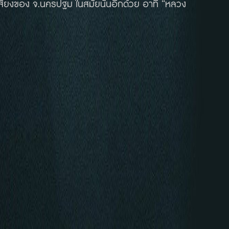
ื่อเสียงของ จ.นครปฐม ในสมัยนั้นอีกด้วย อาทิ “หลวง