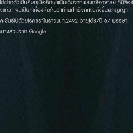
ได้ฝากตัวเป็นศิษย์เพื่อศึกษาเพิ่มเติมจากพระเกจิอาจารย์ ที่มีช
งแก้ว” จนเป็นที่เลื่องลือกันว่าท่านสำเร็จกสิณถึงขั้นอภิญญา
ละขันธ์ไปด้วยโรคชราในราวพ.ศ.2492 อายุได้87ปี 67 พรรษา
บางส่วนจาก Google.