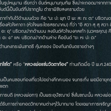
ป็นรูปหนุมาน เรียกว่า ยันต์หนุมานกุมทัพ ซึ่งน่าจะถอดมาจา
 ยันต์นี้เป็นยันต์ที่ปรากฏใน ตำราพิชัยสงครามด้วย
คาถากำกับไว้ด้านบนด้วย คือ "นะ ปะ พุท ปิ พะ สะ ภะ ตะ" บริเวณดว
นเรื่องหัวใจคาถา (หัวใจพระไตรสรณาคม) ที่ว่า "อิ สวา สุ สุ สวา
ะ อะ อุ" บริเวณปากด้านบน ลงยันต์หัวใจมงคลเก้า (นวหรคุณ) คือ
ะ อะ งะ" และ บริเวณปากด้านล่าง คือยันต์ "ยะ หะ ปะ ดะ"
นด้านคงกระพันชาตรี คุ้มครอง ป้องกันภยันตรายต่างๆ
นทโชโต
”
หรือ “
หลวงพ่อแช่ม
วัดตาก้อง
”
ท่านเกิดเมื่อ ปี พ.ศ.2
ท่านเป็นคนชอบท่องเที่ยวไปอย่างคึกคะนอง จนกระทั่ง พอมีอายุ
งแตก
การบดี (หลวงพ่อทา) เป็นพระอุปัชฌาย์ ซึ่งในขณะนั้น หลวงพ่อ
งได้รับการถ่ายทอดวิทยาคมต่างๆไว้มากมาย โดยเฉพาะการเ