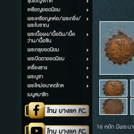
ชุดเบญจภาคี
เหรียญยอดนิยม
พระเหรียญหล่อ/พระกริ่ง/
พระโบราณ
พระเนื้อผง/เนื้อดิน/เนื้อ
ว่าน/เนื้อชิน
พระกรุยอดนิยม
พระปิดตายอดนิยม
เครื่องราง
พระบูชา
พระใหม่อนาคตไกล
เมนูสมาชิก
16 หยัก มีพระนา