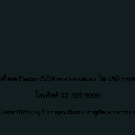
้อหาทั้งหมด ปี ๒๕๕๙ เว็บไซค์ www.T-Amulet.com โดย บริษัท พระเคร
โทรศัพท์ 02-195 9999
 Center
170/132 หมู่ 7 ถ
.
กาญจนาภิเษก ต.บางคูเวียง อ.บางกรวย จ