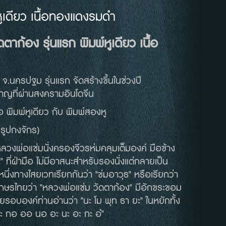
ูเดียว เนื้อทองแดงรมดำ
ัดตาก้อง
รุ่นแรก
พิมพ์หูเดียว
เนื้อ
.นครปฐม รุ่นแรก จัดสร้างขึ้นในช่วงปี
าญที่ผ่านสงครามอินโดจีน
อ พิมพ์หูเดียว กับ พิมพ์สองหู
รูปกงจักร)
ลวงพ่อแช่มนั่งครองจีวรห่มคลุมเต็มองค์ มือข้าง
" ที่ฝ่ามือ ไม่มีอาสนะสำหรับรองนั่งแต่กลายเป็น
างหนึ่งทางไสยเวทเรียกกันว่า "ข่มอาวุธ" หรือเรียกว่า
ักษรไทยว่า "หลวงพ่อแช่ม วัดตาก้อง" มีอักขระขอม
รอบองค์ท่านอ่านว่า "นะ โม พุท ธา ยะ" ในหยักทั้ง
กะ กอ ออ นอ อะ นะ อะ กะ อํ"