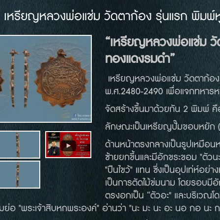
เหรียญหลวงพ่อแช่ม วัดตาก้อง รุ่นแรก พิมพ์ห
“
เหรียญหลวงพ่อแช่ม
ว
ทองแดงรมดำ
”
เหรียญหลวงพ่อแช่ม วัดตาก้อง จ
พ.ศ.2480-2490 เพื่อแจกทหารห
จัดสร้างขึ้นมาด้วยกัน 2 พิมพ์ คื
ลักษณะเป็นเหรียญปั๊มขอบหยัก (
ด้านหน้าตรงกลางเป็นรูปเหมือนห
ซ้ายยกขึ้นและมีอักขระขอม "ตัวนะ
"ปืนไขว้" แทน ซึ่งเป็นอุปเท่ห์อย่
เป็นการตัดไม้ข่มนาม โดยรอบมีอ
ตรงอกเป็น “ตัวอะ" และบริเวณโดย
มย่อ "พระเจ้าสิบหกพระองค์" อ่านว่า "นะ มะ นะ อะ นอ กอ นะ 