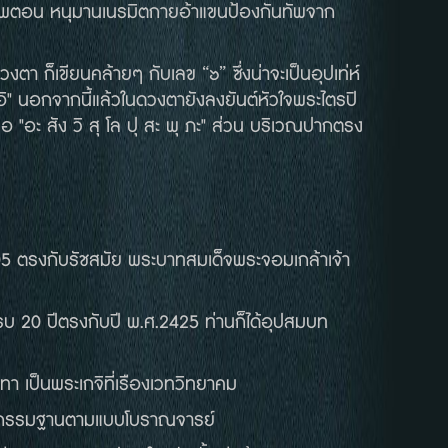
กภาพตอน หนุมานเนรมิตกายอ้าแขนป้องกันทัพจาก
งตา ก็เขียนคล้ายๆ กับเลข “๖” ซึ่งน่าจะเป็นอุปเท่ห์
 อิ" นอกจากนี้แล้วในดวงตายังลงยันต์หัวใจพระไตรปิ
 "อะ สัง วิ สุ โล ปุ สะ พุ ภะ" ส่วน บริเวณปากตรง
405 ตรงกับรัชสมัย พระบาทสมเด็จพระจอมเกล้าเจ้า
ครบ 20 ปีตรงกับปี พ.ศ.2425 ท่านก็ได้อุปสมบท
ทา เป็นพระเกจิที่เรืองเวทวิทยาคม
จริญกรรมฐานตามแบบโบราณจารย์