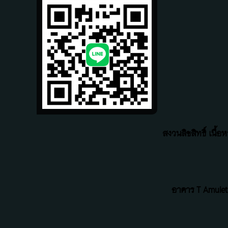
สงวนลิขสิทธิ์ เนื
อาคาร T Amulet