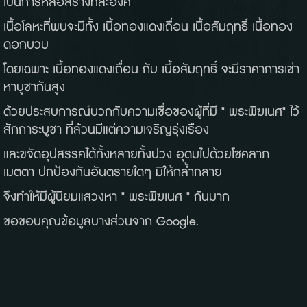
เป็นการหล่อสร้างทีละองค์
เนื้อโลหะที่พบจะมีทั้ง เนื้อทองแดงเถื่อน เนื้อสัมฤทธิ์ เนื้อทอง
ดอกบวบ
โดยเฉพาะ เนื้อทองแดงเถื่อน กับ เนื้อสัมฤทธิ์ จะมีราคาการเช่า
หาบูชากันสูง
ด้วยประสบการณ์บวกกับความเชื่อของผู้ที่มี " พระพิฆเนศ" ไว้
สักการะบูชา ที่ล้วนมีแต่ความเจริญรุ่งเรือง
และขจัดอุปสรรคได้ทั้งหลายทั้งปวง อุดมไปด้วยโชคลาภ
เมตตา ปกป้องกันอันตรายใดๆ มิให้กล้ำกลาย
จึงทำให้มีผู้นิยมแสวงหา " พระพิฆเนศ " กันมาก
ขอขอบคุณข้อมูลบางส่วนจาก Google.