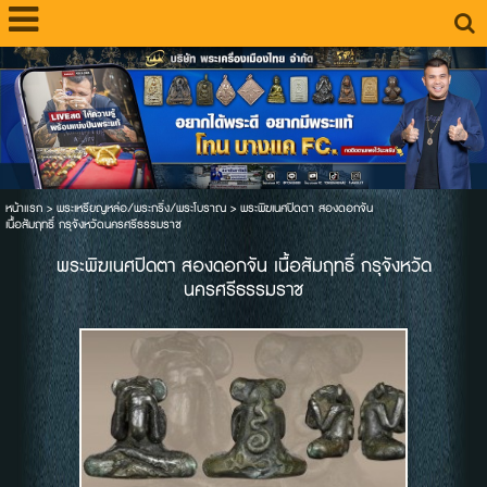
หน้าแรก
>
พระเหรียญหล่อ/พระกริ่ง/พระโบราณ
>
พระพิฆเนศปิดตา สองดอกจัน
เนื้อสัมฤทธิ์ กรุจังหวัดนครศรีธรรมราช
พระพิฆเนศปิดตา สองดอกจัน เนื้อสัมฤทธิ์ กรุจังหวัด
นครศรีธรรมราช