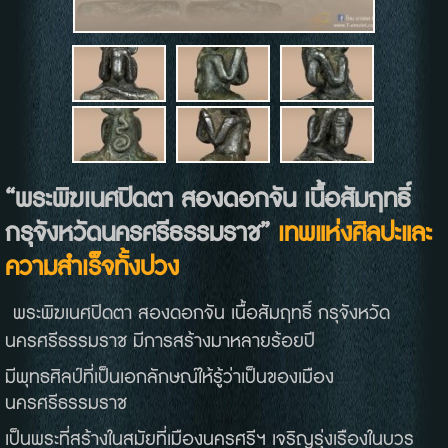
“พระพิฆเนศปิดตา สองดอกจัน เนื้อสัมฤทธิ์
กรุจังหวัดนครศรีธรรมราช”
เทพแห่งศิลปะและ
ความสำเร็จทั้งปวง
พระพิฆเนศปิดตา สองดอกจัน เนื้อสัมฤทธิ์ กรุจังหวัด
นครศรีธรรมราช มีการสร้างมาหลายร้อยปี
มีพุทธศิลป์ที่เป็นเอกลักษณ์ให้รู้ว่าเป็นของเมือง
นครศรีธรรมราช
เป็นพระที่สร้างในสมัยที่เมืองนครศรีฯ เจริญรุ่งเรืองในบวร