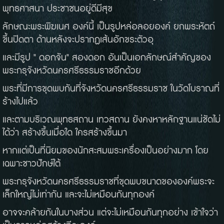
พุทธศาสนา ประชาชนอยู่ดีมีสุข
ลักษณะพระพิฆเนศ องค์นี้ เป็นรูปหล่อลอยองค์ ยกพระหัตถ์
ขึ้นปิดตา ด้านหลังจะปรากฏเส้นอักขระตัวอุ
และมีรูป " ดอกจัน" สองดอก อันเป็นเอกลักษณ์สำคัญของ
พระกรุจังหวัดนครศรีธรรมราชอีกด้วย
พระที่มีการขุดพบกันที่จังหวัดนครศรีธรรมราช ในวัดโบราณที่
ร้างไปแล้ว
และตามบริเวณพุทธสถาน เทวสถาน ยังคงหาหลักฐานแน่ชัดไม่
ได้ว่า สร้างขึ้นเมื่อใด ใครสร้างขึ้นมา
หากแต่เป็นที่นิยมของนักสะสมพระเครื่องเป็นอย่างมาก โดย
เฉพาะชาวปักษ์ใต้
พระกรุจังหวัดนครศรีธรรมราชที่ขุดพบขนาดขององค์พระจะ
เล็กใหญ่ไม่เท่ากัน และจะไม่เหมือนกันทุกองค์
อาจจะคล้ายกันในบางส่วน แต่จะไม่เหมือนกันทุกอย่าง เข้าใจว่า