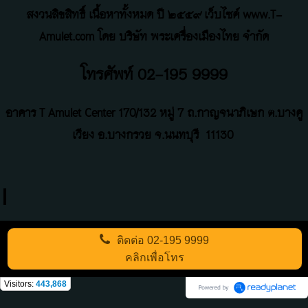
สงวนลิขสิทธิ์ เนื้อหาทั้งหมด ปี ๒๕๕๙ เว็บไซค์ www.T-
Amulet.com โดย บริษัท พระเครื่องเมืองไทย จำกัด
โทรศัพท์ 02-195 9999
อาคาร T Amulet Center
170/132 หมู่ 7 ถ
.
กาญจนาภิเษก ต.บางคู
เวียง อ.บางกรวย จ.นนทบุรี
11130
ติดต่อ
02-195 9999
คลิกเพื่อโทร
Visitors:
443,868