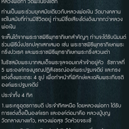
หลวงพ่อทา วัดพะเนียงแตก
ท่านเป็นพระร่วมยุคสมัยเดียวกับหลวงพ่อเงิน วัดบางคลาน
แต่ในสมัยที่ท่านมีชีวิตอยู่ ท่านมีชื่อเสียงโด่งดังมากกว่าหลวง
พ่อเงิน
จะเห็นได้จากพระราชพิธีพุทธาภิเษกสำคัญๆ ท่านจะได้รับนิมนต์
ร่วมพิธีนั่งปรกปลุกเสกเสมอ เช่น พระราชพิธีพุทธาภิเษกพระ
กริ่งปวเรศ และพระราชพิธีพุทธาภิเษกพระกริ่งสวนเต่า
ในรัชสมัยพระบาทสมเด็จพระจุลจอมเกล้าเจ้าอยู่หัว รัชกาลที่
5 พระองค์ทรงบูรณปฏิสังขรณ์องค์พระปฐมเจดีย์ และทรง
แต่งตั้งพระเถระ 4 รูป เพื่อทำหน้าที่พิทักษ์และเฉลิมพระเกียรติ
องค์พระปฐมเจดีย์
ประจำทั้ง 4 ทิศ
1.พระครูอุตรการบดี ประจำทิศเหนือ โดยหลวงพ่อทา ได้รับ
การแต่งตั้งเป็นองค์แรก และองค์ต่อมาคือ หลวงปู่บุญ
วัดกลางบางแก้ว, หลวงพ่อสุข วัดห้วยจระเข้