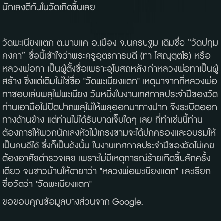
นักเลงตีกันในวัดเกิดขึ้นเลย
วัดพะเนียงแตก ต.มาบแค อ.เมือง จ.นครปฐม เดิมชื่อ “วัดปทุม
คงคา” ชื่อนี้เข้าใจว่าพระครูอุตรการบดี (ทา โสณุตฺตโร) หรือ
หลวงพ่อทา เป็นผู้ตั้งชื่อเพราะอุโบสถหลังเก่าหลวงพ่อทาเป็นผู้
สร้าง ซึ่งแต่เดิมไม่ใช่ชื่อ "วัดพะเนียงแตก" เหตุมาจากที่หลวงพ่อ
ทาชอบเล่นพลุไฟพะเนียง วันหนึ่งในงานเทศกาลประจำปีของวัด
ท่านเอามือไปปิดปากพลุไม่ให้พลุออกมาทางปาก จึงระเบิดออก
ทางด้านข้าง แต่ท่านไม่ได้รับบาดเจ็บใดๆ เลย ที่ทำเช่นนี้ท่าน
ต้องการให้พวกนักเลงหัวไม้เกรงขามจะได้ปกครองและอบรมให้
เป็นคนดีได้ ซึ่งก็เป็นดังนั้น ในงานเทศกาลประจำปีของวัดไม่เคย
ต้องอาศัยตำรวจเลย เพราะไม่มีเหตุการณ์ร้ายเกิดขึ้นสักครั้ง
เดียว จนชาวบ้านให้ฉายาว่า "หลวงพ่อพะเนียงแตก" และเรียก
ชื่อวัดว่า "วัดพะเนียงแตก"
ขอขอบคุณข้อมูลบางส่วนจาก Google.