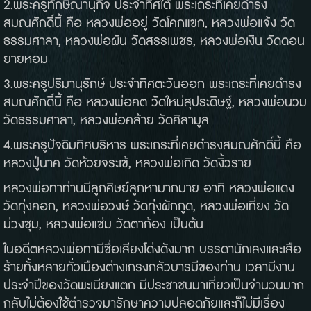
2.พระครูทักษิณานุกิจ ประจำทิศใต้ พระเถระที่เคยดำรง
สมณศักดิ์นี้ คือ หลวงพ่ออยู่ วัดโคกแขก, หลวงพ่อแจ้ง วัด
ธรรมศาลา, หลวงพ่อผัน วัดสรรเพชร, หลวงพ่อเงิน วัดดอน
ยายหอม
3.พระครูปริมานุรักษ์ ประจำทิศตะวันออก พระเถระที่เคยดำรง
สมณศักดิ์นี้ คือ หลวงพ่อคต วัดใหม่สุประดิษฐ์, หลวงพ่อนวม
วัดธรรมศาลา, หลวงพ่อคล้าย วัดศิลามูล
4.พระครูปัจฉิมทิศบริหาร พระเถระที่เคยดำรงสมณศักดิ์นี้ คือ
หลวงปู่นาค วัดห้วยจระเข้, หลวงพ่อเกิด วัดงิ้วราย
หลวงพ่อทาท่านมีลูกศิษย์ลูกหามากมาย อาทิ หลวงพ่อแดง
วัดทุ่งคอก, หลวงพ่อวงษ์ วัดทุ่งผักกูด, หลวงพ่อเที่ยง วัด
ม่วงชุม, หลวงพ่อแช่ม วัดตาก้อง เป็นต้น
ในอดีตหลวงพ่อทามีชื่อเสียงโด่งดังมาก บรรดานักเลงและเสือ
ร้ายทั้งหลายทั่วเมืองต่างเกรงกลัวบารมีของท่าน เวลามีงาน
ประจำปีของวัดพะเนียงแตก มีประชาชนมาเที่ยวเป็นจำนวนมาก
กลับไม่ต้องใช้ตำรวจมารักษาความปลอดภัยและก็ไม่มีเรื่อง