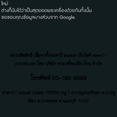
ใหม่
ต่างก็นับได้ว่าเป็นสุดยอดพระเครื่องด้วยกันทั้งนั้น
ขอขอบคุณข้อมูลบางส่วนจาก Google.
สงวนลิขสิทธิ์ เนื้อหาทั้งหมด ปี ๒๕๕๙ เว็บไซค์ www.T-
Amulet.com โดย บริษัท พระเครื่องเมืองไทย จำกัด
โทรศัพท์ 02-195 9999
อาคาร T Amulet Center
170/132 หมู่ 7 ถ
.
กาญจนาภิเษก ต.บางคู
เวียง อ.บางกรวย จ.นนทบุรี
11130