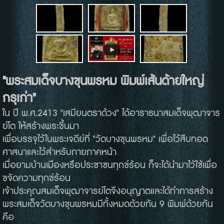
"พระสมเด็จบางขุนพรหม พิมพ์เส้นด้ายใหญ่
กรุเก่า"
ใน ปี พ.ศ.2413 "เสมียนตราด้วง" ได้อาราธนาสมเด็จพุฒาจาร
ย์โต ให้สร้างพระขึ้นมา
เพื่อบรรจุไว้ในพระเจดีย์ที่ "วัดบางขุนพรหม" เพื่อไว้สืบทอด
ศาสนาและไว้สำหรับภายภาคหน้า
เมื่อยามบ้านเมืองหรือประชาชนทุกข์ร้อน ก็จะได้นำมาไว้ใช้เพื่อ
ขจัดความทุกข์ร้อน
เจ้าประคุณสมเด็จพุฒาจารย์โตจึงอนุญาตและได้ทำการสร้าง
พระสมเด็จวัดบางขุนพรหมมีทั้งหมดด้วยกัน 9 พิมพ์ด้วยกัน
คือ