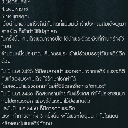
3.ผงตรีนิสิงเห
4.ผงมหาราช
5.ผงพุทธคุณ
เมื่อนำมาผสมเสร็จก็นำไปกดที่แม่พิมพ์ เจ้าประคุณสมเด็จพุฒา
จารย์โต ก็เข้าทำพิธีปลุกเสก
ในครั้งนั้น สมเด็จพุฒาจารย์โต ได้นำพระวัดระฆังที่ท่านสร้างไว้
ก่อน
จำนวนหนึ่งประมาณ สี่บาตรพระ เข้าไปร่วมบรรจุไว้ในเจดีย์อีก
ด้วย
ใน ปี พ.ศ.2425 ได้มีคนลอบนำพระออกมาจากเจดีย์ เพราะกิติ
ศัพท์ของพระสมเด็จ ใช้รักษาโรคห่าได้
โดยลอบนำพระออกมาโดยใช้วิธีตกหรือการ"ตกพระ"
ใน ปี พ.ศ.2436 เกิดสงครามไทยกับฝรั่งเศส ทำให้ประชาชนพา
กันไปตกพระอีก เพื่อจะได้พระมาไว้ป้องกันตัว
และในปี พ.ศ.2450 ก็มีการตกพระอีก
พระที่ทำการตกทั้ง 3 ครั้งนั้น จะได้พระที่อยู่บน ๆ ไม่โดนดิน
หรือเศษฝุ่นในเจดีย์ทักถม