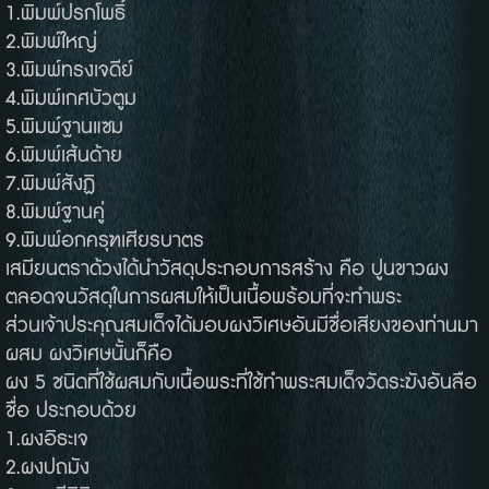
1.พิมพ์ปรกโพธิ์
2.พิมพ์ใหญ่
3.พิมพ์ทรงเจดีย์
4.พิมพ์เกศบัวตูม
5.พิมพ์ฐานแซม
6.พิมพ์เส้นด้าย
7.พิมพ์สังฏิ
8.พิมพ์ฐานคู่
9.พิมพ์อกครุฑเศียรบาตร
เสมียนตราด้วงได้นำวัสดุประกอบการสร้าง คือ ปูนขาวผง
ตลอดจนวัสดุในการผสมให้เป็นเนื้อพร้อมที่จะทำพระ
ส่วนเจ้าประคุณสมเด็จได้มอบผงวิเศษอันมีชื่อเสียงของท่านมา
ผสม ผงวิเศษนั้นก็คือ
ผง 5 ชนิดที่ใช้ผสมกับเนื้อพระที่ใช้ทำพระสมเด็จวัดระฆังอันลือ
ชื่อ ประกอบด้วย
1.ผงอิธะเจ
2.ผงปถมัง