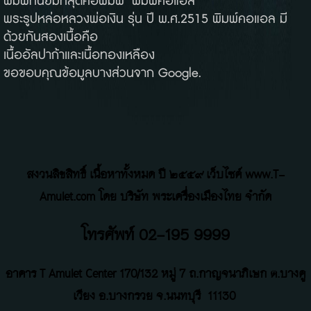
พิมพ์ที่นิยมที่สุดคือพิมพ์ "พิมพ์คอแอล"
พระรูปหล่อหลวงพ่อเงิน รุ่น ปี พ.ศ.2515 พิมพ์คอแอล มี
ด้วยกันสองเนื้อคือ
เนื้ออัลปาก้าและเนื้อทองเหลือง
ขอขอบคุณข้อมูลบางส่วนจาก Google.
สงวนลิขสิทธิ์ เนื้อหาทั้งหมด ปี ๒๕๕๙ เว็บไซค์ www.T-
Amulet.com โดย บริษัท พระเครื่องเมืองไทย จำกัด
โทรศัพท์ 02-195 9999
อาคาร T Amulet Center
170/132 หมู่ 7 ถ
.
กาญจนาภิเษก ต.บางคู
เวียง อ.บางกรวย จ.นนทบุรี
11130