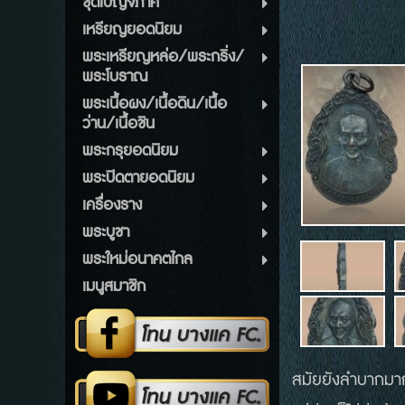
ชุดเบญจภาคี
เหรียญยอดนิยม
พระเหรียญหล่อ/พระกริ่ง/
พระโบราณ
พระเนื้อผง/เนื้อดิน/เนื้อ
ว่าน/เนื้อชิน
พระกรุยอดนิยม
พระปิดตายอดนิยม
เครื่องราง
พระบูชา
พระใหม่อนาคตไกล
เมนูสมาชิก
สมัยยังลำบากม