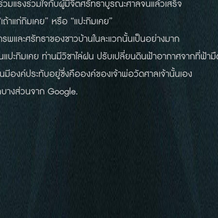
้อร่วมแรงร่วมใจกับผู้มีจิตศรัทธาบูรณะศาลจนแล้วเสร็จ
เถ้าแก่กิมเคย” หรือ “แปะกิมเคย”
กเคารพและศรัทธาของชาวบ้านในละแวกนั้นเป็นอย่างมาก
นแปะกิมเคย ท่านมีวิชาไล่ฝน ปรับเปลี่ยนดินฟ้าอากาศจากที่ฟ้า
านมีองค์ประทับอยู่ซึ่งคือองค์ของเจ้าพ่อวัดศาลเจ้านั้นเอง
บางส่วนจาก Google.