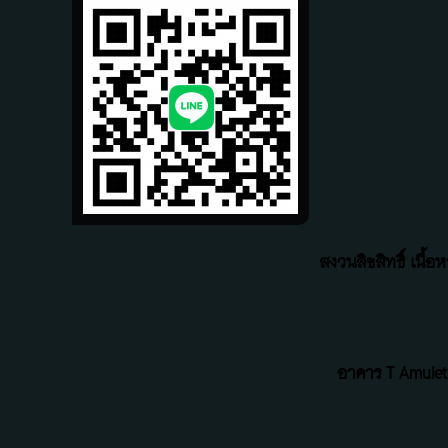
สงวนลิขสิทธิ์ เนื
อาคาร T Amulet