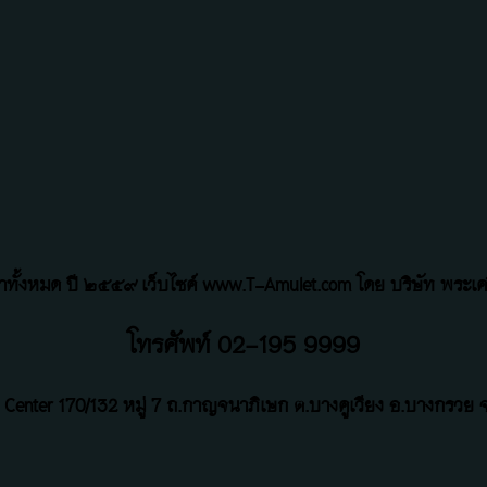
้อหาทั้งหมด ปี ๒๕๕๙ เว็บไซค์ www.T-Amulet.com โดย บริษัท พระเคร
โทรศัพท์ 02-195 9999
 Center
170/132 หมู่ 7 ถ
.
กาญจนาภิเษก ต.บางคูเวียง อ.บางกรวย จ