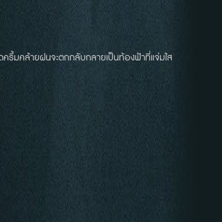
มืดครึ้มคล้ายฝนจะตกกลับกลายเป็นท้องฟ้าที่แจ่มใส