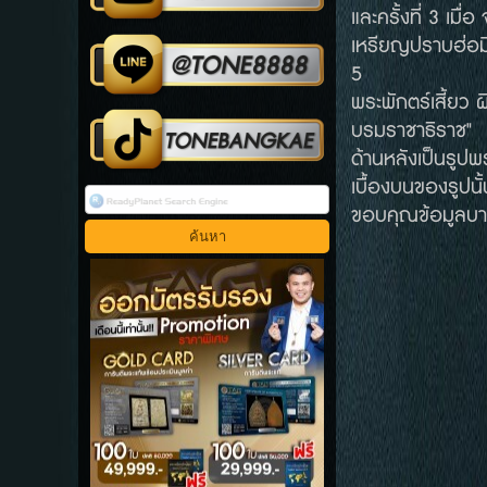
และครั้งที่ 3 เม
เหรียญปราบฮ่อมี
5
พระพักตร์เสี้ยว
บรมราชาธิราช"
ด้านหลังเป็นรูป
เบื้องบนของรูป
ขอบคุณข้อมูลบา