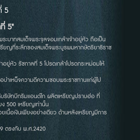
่ 5
ี่ 5"
ระบาทสมเด็จพระจุลจอมเกล้าเจ้าอยู่หัว ถือเป็น
รียญที่ระลึกของสมเด็จพระบูรพมหากษัตริยาธิราช
อยู่หัว รัชกาลที่ 5 โปรดเกล้าโปรดกระหม่อมให้
พื่อบำเหน็จความดีความชอบพระราชทานแก่ผู้ไป
ห้บริษัทบีกริมแอนด์โก ผลิตเหรียญปราบฮ่อ ที่
ง 500 เหรียญเท่านั้น
ยเนื้อเงินเพียงอย่างเดียว ด้านหลังเหรียญมีการ
239 ตรงกับ พ.ศ.2420