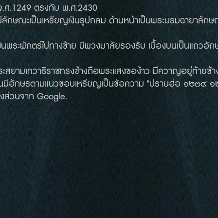
ื่อ จ.ศ.1249 ตรงกับ พ.ศ.2430
ลักษณะเป็นเหรียญเงินรูปกลม ด้านหน้าเป็นพระบรมฉายาลักษณ์พ
 ผินพระพักตร์ไปทางซ้าย มีพวงมาลัยรองรับ เบื้องบนเป็นแถว
พระสยามเทวาธิราชทรงช้างถือพระแสงของ้าว มีควาญอยู่ท้ายช้
นั้นมีอักษรตามแนวขอบเหรียญเป็นข้อความ "ปราบฮ่อ ๑๒๓๙
งส่วนจาก Google.