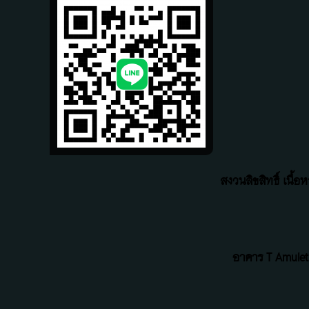
สงวนลิขสิทธิ์ เนื
อาคาร T Amulet