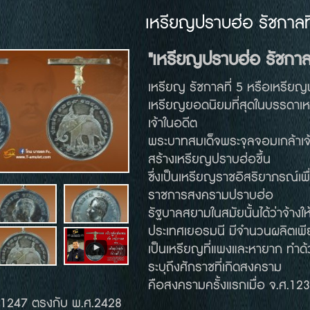
เหรียญปราบฮ่อ รัชกาลที
"เหรียญปราบฮ่อ รัชกาลท
เหรียญ รัชกาลที่ 5 หรือเหรียญพ
เหรียญยอดนิยมที่สุดในบรรดาเห
เจ้าในอดีต
พระบาทสมเด็จพระจุลจอมเกล้าเจ้า
สร้างเหรียญปราบฮ่อขึ้น
ซึ่งเป็นเหรียญราชอิสริยาภรณ์เ
ราชการสงครามปราบฮ่อ
รัฐบาลสยามในสมัยนั้นได้ว่าจ้างใ
ประเทศเยอรมนี มีจำนวนผลิตเพีย
เป็นเหรียญที่แพงและหายาก ทำด้ว
ระบุถึงศักราชที่เกิดสงคราม
คือสงครามครั้งแรกเมื่อ จ.ศ.1
จ.ศ.1247 ตรงกับ พ.ศ.2428