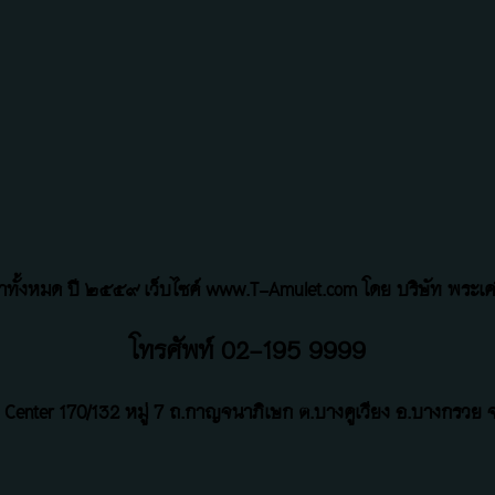
้อหาทั้งหมด ปี ๒๕๕๙ เว็บไซค์ www.T-Amulet.com โดย บริษัท พระเคร
โทรศัพท์ 02-195 9999
 Center
170/132 หมู่ 7 ถ
.
กาญจนาภิเษก ต.บางคูเวียง อ.บางกรวย จ