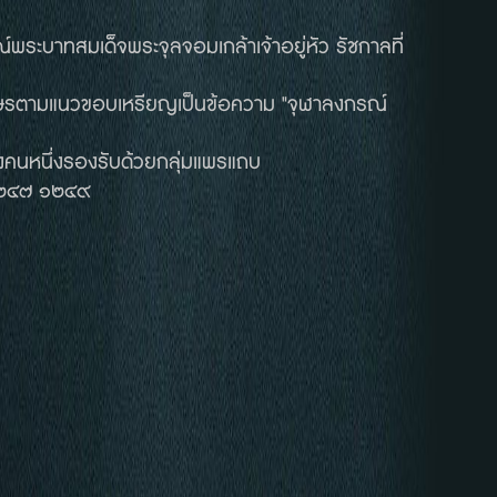
ระบาทสมเด็จพระจุลจอมเกล้าเจ้าอยู่หัว รัชกาลที่
อักษรตามแนวขอบเหรียญเป็นข้อความ "จุฬาลงกรณ์
างคนหนึ่งรองรับด้วยกลุ่มแพรแถบ
 ๑๒๔๗ ๑๒๔๙