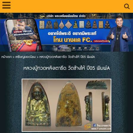
หน้าแรก
>
เหรียญยอดนิยม
>
หลวงปู่ทวดหลังเตารีด วัดช้างให้ ปี05 พิมพ์A
หลวงปู่ทวดหลังเตารีด วัดช้างให้ ปี05 พิมพ์A