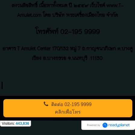
สงวนลิขสิทธิ์ เนื้อหาทั้งหมด ปี ๒๕๕๙ เว็บไซค์ www.T-
Amulet.com โดย บริษัท พระเครื่องเมืองไทย จำกัด
โทรศัพท์ 02-195 9999
อาคาร T Amulet Center
170/132 หมู่ 7 ถ
.
กาญจนาภิเษก ต.บางคู
เวียง อ.บางกรวย จ.นนทบุรี
11130
ติดต่อ
02-195 9999
คลิกเพื่อโทร
Visitors:
443,836