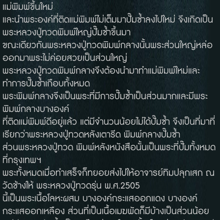
แม่พิมพ์ขึ้นใหม่
และนำพระองค์ที่ติดแม่พิมพ์ไม่เต็มมาปั๊มซ้ำลงไปใหม่ จึงเกิดเป็น
พระหลวงปู่ทวดพิมพ์ใหญ่ปั๊มซ้ำขึ้นมา
ขณะเดียวกันพระหลวงปู่ทวดพิมพ์กลางนั้นพระส่วนใหญ่หล่อ
ออกมาพระไม่ค่อยสวยเป็นส่วนใหญ่
พระหลวงปู่ทวดพิมพ์กลางจึงต้องนำมาทำแม่พิมพ์ใหม่และ
ทำการปั๊มซ้ำเกือบทั้งหมด
พระพิมพ์กลางจึงเป็นพระที่มีการปั๊มซ้ำเป็นส่วนมากและมีพระ
พิมพ์กลางบางองค์
ที่ติดแม่พิมพ์ดีอยู่แล้ว แต่มีจำนวนน้อยไม่ได้ปั๊มซ้ำ จึงเป็นที่มาที่
เรียกว่าพระหลวงปู่ทวดหลังเตารีด พิมพ์กลางปั๊มซ้ำ
ส่วนพระหลวงปู่ทวด พิมพ์หลังหนังสือนั้นเป็นพระที่ปั๊มทั้งหมด
ที่กรุงเทพฯ
พระทั้งหมดเมื่อทำเสร็จก็ทยอยส่งไปให้อาจารย์ทิมปลุกเสก ณ
วัดช้างให้ พระหลวงปู่ทวดรุ่น พ.ศ.2505
นี้เป็นพระเนื้อโลหะผสม บางองค์กระแสออกแดง บางองค์
กระแสออกเหลือง ส่วนที่เป็นเนื้อเมฆพัดก็มีบ้างเป็นส่วนน้อย